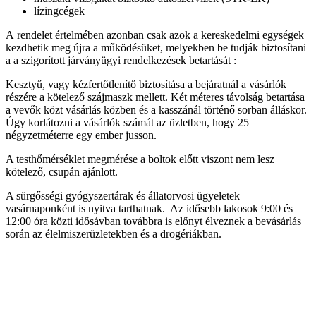
lízingcégek
A rendelet értelmében azonban csak azok a kereskedelmi egységek
kezdhetik meg újra a működésüket, melyekben be tudják biztosítani
a a szigorított járványügyi rendelkezések betartását :
Kesztyű, vagy kézfertőtlenítő biztosítása a bejáratnál a vásárlók
részére a kötelező szájmaszk mellett. Két méteres távolság betartása
a vevők közt vásárlás közben és a kasszánál történő sorban álláskor.
Úgy korlátozni a vásárlók számát az üzletben, hogy 25
négyzetméterre egy ember jusson.
A testhőmérséklet megmérése a boltok előtt viszont nem lesz
kötelező, csupán ajánlott.
A sürgősségi gyógyszertárak és állatorvosi ügyeletek
vasárnaponként is nyitva tarthatnak. Az idősebb lakosok 9:00 és
12:00 óra közti idősávban továbbra is előnyt élveznek a bevásárlás
során az élelmiszerüzletekben és a drogériákban.