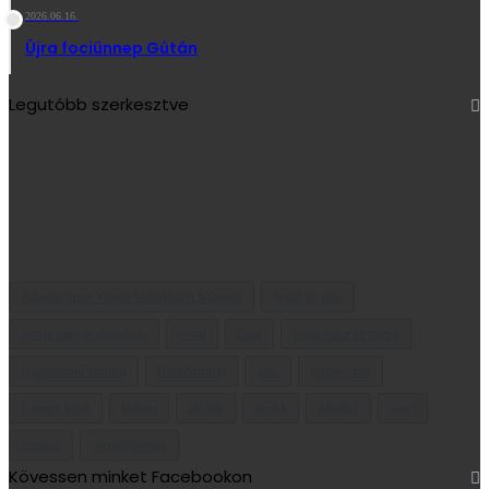
2026.06.16.
Újra fociünnep Gútán
Legutóbb szerkesztve
Adamis Anna Városi Művelődési Központ
brazil jiu jitsu
corvin mátyás alapiskola
covid
Gúta
Gútai vásár és búcsú
HajómalomFesztivál
HelloSzínház
judo
karpatyerno
Kiemelt hírek
kultúra
oktatás
prcikk
pályázat
sport
Színház
városfejlesztés
Kövessen minket Facebookon