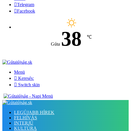
Telegram
Facebook
38
℃
Gúta
Menü
Keresés:
Switch skin
LEGÚJABB HÍREK
FELHÍVÁS
INTERJÚ
KULTÚRA