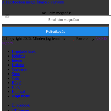
A Facebookon megtalálhatóak vagyunk
Email cím megadása
© Copyright 2026, Minden jog fenntartva! |
Powered by
AKRIS
agency
Legújabb hírek
Felhívás
Interjú
Kultúra
Gazdaság
Sport
Gúta
Régió
Blog
Kapcsolat
Napi menü
Facebook
Telegram