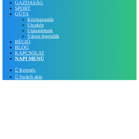
GAZDASÁG
SPORT
GÚTA
Közigazgatás
Utcakép
Utánajártunk
Városi legendák
RÉGIÓ
BLOG
KAPCSOLAT
NAPI MENÜ
Keresés:
Switch skin