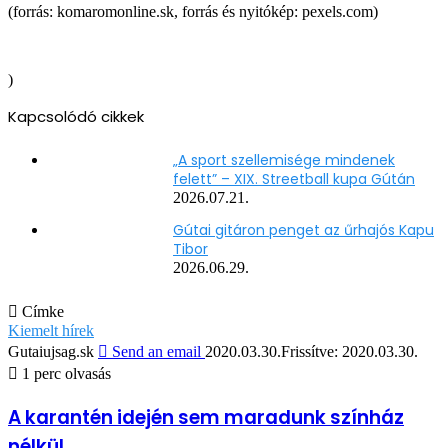
(forrás: komaromonline.sk, forrás és nyitókép: pexels.com)
)
Kapcsolódó cikkek
„A sport szellemisége mindenek
felett” – XIX. Streetball kupa Gútán
2026.07.21.
Gútai gitáron penget az űrhajós Kapu
Tibor
2026.06.29.
Címke
Kiemelt hírek
Gutaiujsag.sk
Send an email
2020.03.30.
Frissítve: 2020.03.30.
1 perc olvasás
A karantén idején sem maradunk színház
nélkül