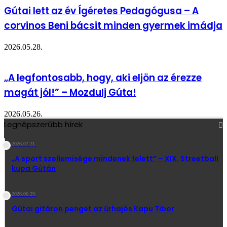
Gútai lett az év Ígéretes Pedagógusa – A
corvinos Beni bácsit minden gyermek imádja
2026.05.28.
„A legfontosabb, hogy, aki eljön az érezze
magát jól!” – Mozdulj Gúta!
2026.05.26.
Legnépszerűbb hírek
2026.07.21.
„A sport szellemisége mindenek felett” – XIX. Streetball
kupa Gútán
2026.06.29.
Gútai gitáron penget az űrhajós Kapu Tibor