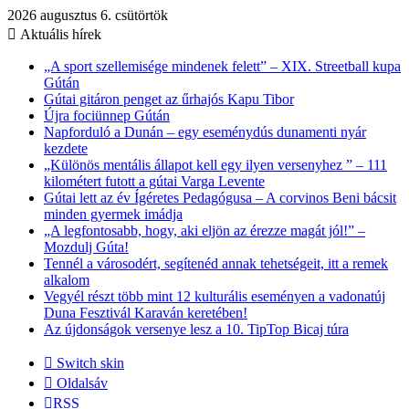
2026 augusztus 6. csütörtök
Aktuális hírek
„A sport szellemisége mindenek felett” – XIX. Streetball kupa
Gútán
Gútai gitáron penget az űrhajós Kapu Tibor
Újra fociünnep Gútán
Napforduló a Dunán – egy eseménydús dunamenti nyár
kezdete
„Különös mentális állapot kell egy ilyen versenyhez ” – 111
kilométert futott a gútai Varga Levente
Gútai lett az év Ígéretes Pedagógusa – A corvinos Beni bácsit
minden gyermek imádja
„A legfontosabb, hogy, aki eljön az érezze magát jól!” –
Mozdulj Gúta!
Tennél a városodért, segítenéd annak tehetségeit, itt a remek
alkalom
Vegyél részt több mint 12 kulturális eseményen a vadonatúj
Duna Fesztivál Karaván keretében!
Az újdonságok versenye lesz a 10. TipTop Bicaj túra
Switch skin
Oldalsáv
RSS