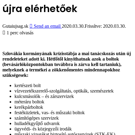
újra elérhetőek
Gutaiujsag.sk
Send an email
2020.03.30.
Frissítve: 2020.03.30.
1 perc olvasás
Szlovákia kormányának krízisstábja a mai tanácskozás után új
rendeleteket adott ki. Hétfőtől kinyithatnak azok a boltok
(bevásárlóközpontokban továbbra is zárva kell tartaniuk),
melyeknek a termékei a zökkenőmentes mindennapokhoz
szükségesek:
kertészeti bolt
vízvezetékszerelő-szolgáltatás, optikák, szemészetek
kulcsmásolók – és zárszervizek
méteráru boltok
kerékpárboltok
festéküzletek, vas- és műszaki boltok
számítógépes szervizek
hulladékgyűjtő udvarok
ügyvédi- és közjegyzői irodák
műszaki vizsgákat biztosító autószervizek (STK-EK)