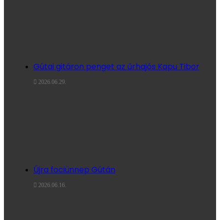
Gútai gitáron penget az űrhajós Kapu Tibor
2026.06.29.
Újra fociünnep Gútán
2026.06.16.