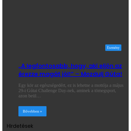
Esemény
„A legfontosabb, hogy, aki eljön az
érezze magát jól!” – Mozdulj Gúta!
Egy kör az egészségedért, ez is lehetne a mottója a május
29-i Gútai Challenge Day-nek, aminek a tömegsport,
azon beül…
Bővebben »
Hirdetések