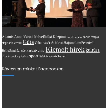
Adamis Anna Városi Művelődési Központ
brazil jiu jitsu
corvin mátyás
Gúta
HajómalomFesztivál
covid
Gútai vásár és búcsú
alapiskola
Kiemelt hírek
kultúra
karpatyerno
HelloSzínház
judo
sport
oktatás
prcikk
városfejlesztés
pályázat
Színház
Kövessen minket Facebookon