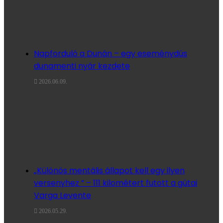
Napforduló a Dunán – egy eseménydús
dunamenti nyár kezdete
2026.06.09.
„Különös mentális állapot kell egy ilyen
versenyhez ” – 111 kilométert futott a gútai
Varga Levente
2026.05.29.