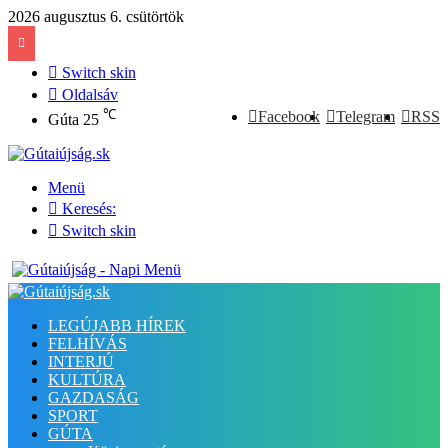
2026 augusztus 6. csütörtök
Switch skin
Oldalsáv
℃
Facebook
Telegram
RSS
Gúta
25
Menü
Keresés:
Switch skin
LEGÚJABB HÍREK
FELHÍVÁS
INTERJÚ
KULTÚRA
GAZDASÁG
SPORT
GÚTA