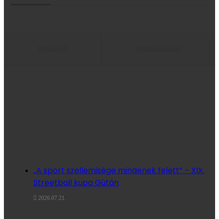
Népszerű
Hozzászólások
„A sport szellemisége mindenek felett” – XIX.
Streetball kupa Gútán
2026.07.21.