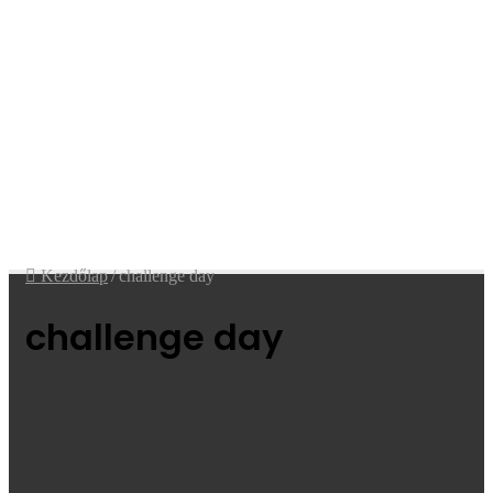
Kezdőlap
/
challenge day
challenge day