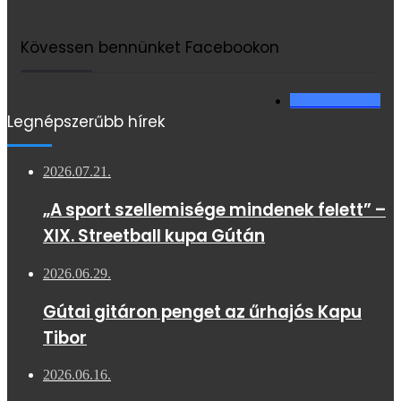
Kövessen bennünket Facebookon
2 713
Követő
Legnépszerűbb hírek
2026.07.21.
„A sport szellemisége mindenek felett” –
XIX. Streetball kupa Gútán
2026.06.29.
Gútai gitáron penget az űrhajós Kapu
Tibor
2026.06.16.