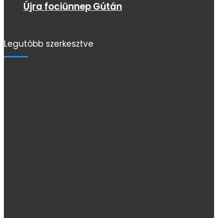
Újra fociünnep Gútán
Legutóbb szerkesztve