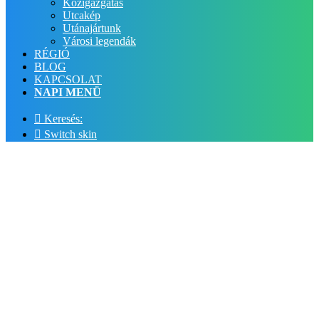
Közigazgatás
Utcakép
Utánajártunk
Városi legendák
RÉGIÓ
BLOG
KAPCSOLAT
NAPI MENÜ
Keresés:
Switch skin