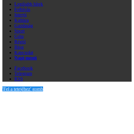
Legújabb hírek
Felhívás
Interjú
Kultúra
Gazdaság
Sport
Gúta
Régió
Blog
Kapcsolat
Napi menü
Facebook
Telegram
RSS
'Fel a tetejéhez' gomb