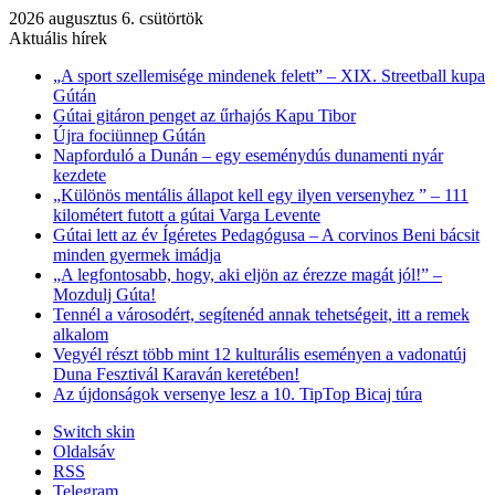
2026 augusztus 6. csütörtök
Aktuális hírek
„A sport szellemisége mindenek felett” – XIX. Streetball kupa
Gútán
Gútai gitáron penget az űrhajós Kapu Tibor
Újra fociünnep Gútán
Napforduló a Dunán – egy eseménydús dunamenti nyár
kezdete
„Különös mentális állapot kell egy ilyen versenyhez ” – 111
kilométert futott a gútai Varga Levente
Gútai lett az év Ígéretes Pedagógusa – A corvinos Beni bácsit
minden gyermek imádja
„A legfontosabb, hogy, aki eljön az érezze magát jól!” –
Mozdulj Gúta!
Tennél a városodért, segítenéd annak tehetségeit, itt a remek
alkalom
Vegyél részt több mint 12 kulturális eseményen a vadonatúj
Duna Fesztivál Karaván keretében!
Az újdonságok versenye lesz a 10. TipTop Bicaj túra
Switch skin
Oldalsáv
RSS
Telegram