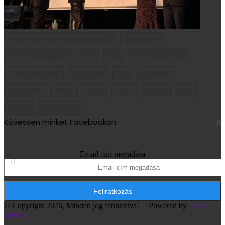
Adamis Anna Városi Művelődési Központ
brazil jiu jitsu
corvin mátyás alapiskola
covid
Gúta
Gútai vásár és búcsú
HajómalomFesztivál
HelloSzínház
judo
karpatyerno
Kiemelt hírek
kultúra
oktatás
prcikk
pályázat
sport
Színház
városfejlesztés
Kövessen minket Facebookon
Email cím megadása
© Copyright 2026, Minden jog fenntartva! |
Powered by
AKRIS
agency