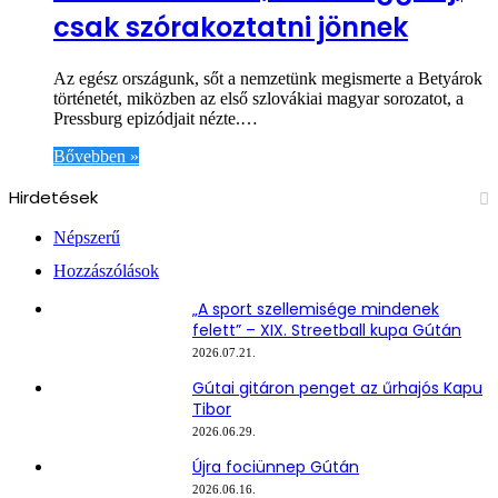
csak szórakoztatni jönnek
Az egész országunk, sőt a nemzetünk megismerte a Betyárok
történetét, miközben az első szlovákiai magyar sorozatot, a
Pressburg epizódjait nézte.…
Bővebben »
Hirdetések
Népszerű
Hozzászólások
„A sport szellemisége mindenek
felett” – XIX. Streetball kupa Gútán
2026.07.21.
Gútai gitáron penget az űrhajós Kapu
Tibor
2026.06.29.
Újra fociünnep Gútán
2026.06.16.