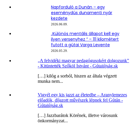
Napforduló a Dunán – egy
eseménydús dunamenti nyár
kezdete
2026.06.09.
„Különös mentális állapot kell egy
ilyen versenyhez ” – 111 kilométert
futott a gútai Varga Levente
2026.05.29.
„A felvidéki magyar pedagógusokért dolgozunk”
- Kitüntették Szőköl Istvánt - Gútaiújság.sk
[…] kilóg a sorból, hiszen az általa végzett
munka nem...
Vigyél egy kis jazzt az életedbe – Aranylemezes
előadók, díjazott művészek lépnek fel Gútán -
Gútaiújság.sk
[…] Jazzbarátok Körének, illetve városunk
önkormányzat...