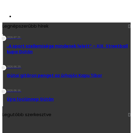
2 713
Követő
Legnépszerűbb hírek
2026.07.21.
„A sport szellemisége mindenek felett” – XIX. Streetball
kupa Gútán
2026.06.29.
Gútai gitáron penget az űrhajós Kapu Tibor
2026.06.16.
Újra fociünnep Gútán
Legutóbb szerkesztve