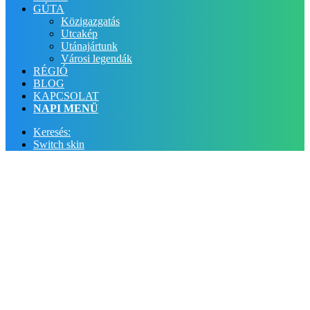
GÚTA
Közigazgatás
Utcakép
Utánajártunk
Városi legendák
RÉGIÓ
BLOG
KAPCSOLAT
NAPI MENÜ
Keresés:
Switch skin