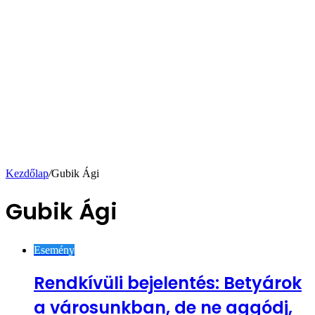
Kezdőlap
/
Gubik Ági
Gubik Ági
Esemény
Rendkívüli bejelentés: Betyárok
a városunkban, de ne aggódj,