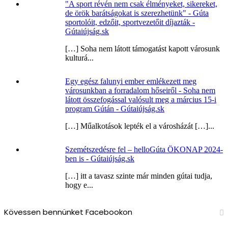
"A sport révén nem csak élményeket, sikereket,
de örök barátságokat is szerezhetünk" - Gúta
sportolóit, edzőit, sportvezetőit díjazták -
Gútaiújság.sk
[…] Soha nem látott támogatást kapott városunk
kulturá...
Egy egész falunyi ember emlékezett meg
városunkban a forradalom hőseiről - Soha nem
látott összefogással valósult meg a március 15-i
program Gútán - Gútaiújság.sk
[…] Műalkotások lepték el a városházát […]...
Szemétszedésre fel – helloGúta ÖKONAP 2024-
ben is - Gútaiújság.sk
[…] itt a tavasz szinte már minden gútai tudja,
hogy e...
Kövessen bennünket Facebookon