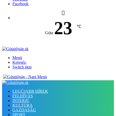
Facebook
23
℃
Gúta
Menü
Keresés:
Switch skin
LEGÚJABB HÍREK
FELHÍVÁS
INTERJÚ
KULTÚRA
GAZDASÁG
SPORT