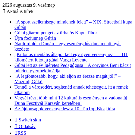
2026 augusztus 9. vasárnap
Aktuális hírek
„A sport szellemisége mindenek felett” – XIX. Streetball kupa
Gútán
Gútai gitáron penget az űrhajós Kapu Tibor
Újra fociünnep Gútán
Napforduló a Dunán – egy eseménydús dunamenti nyár
kezdete
„Különös mentális állapot kell egy ilyen versenyhez ” – 111
kilométert futott a gútai Varga Levente
Gútai lett az év Ígéretes Pedagógusa – A corvinos Beni bácsit
minden gyermek imádja
„A legfontosabb, hogy, aki eljön az érezze magát jól!” –
Mozdulj Gúta!
Tennél a városodért, segítenéd annak tehetségeit, itt a remek
alkalom
Vegyél részt több mint 12 kulturális eseményen a vadonatúj
Duna Fesztivál Karaván keretében!
Az újdonságok versenye lesz a 10. TipTop Bicaj túra
Switch skin
Oldalsáv
RSS