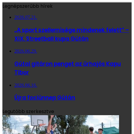
Legnépszerűbb hírek
2026.07.21.
„A sport szellemisége mindenek felett” –
XIX. Streetball kupa Gútán
2026.06.29.
Gútai gitáron penget az űrhajós Kapu
Tibor
2026.06.16.
Újra fociünnep Gútán
Legutóbb szerkesztve