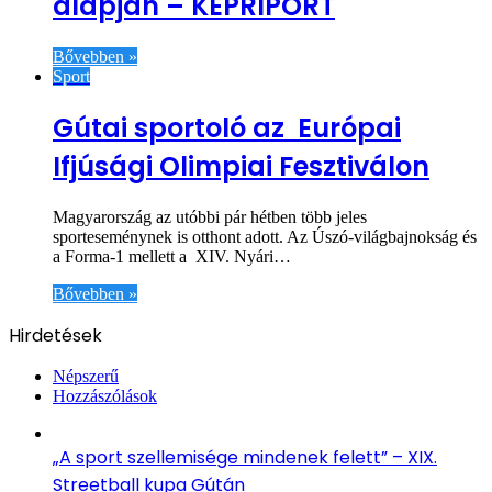
alapján – KÉPRIPORT
Bővebben »
Sport
Gútai sportoló az Európai
Ifjúsági Olimpiai Fesztiválon
Magyarország az utóbbi pár hétben több jeles
sporteseménynek is otthont adott. Az Úszó-világbajnokság és
a Forma-1 mellett a XIV. Nyári…
Bővebben »
Hirdetések
Népszerű
Hozzászólások
„A sport szellemisége mindenek felett” – XIX.
Streetball kupa Gútán