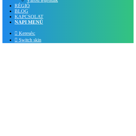
Városi legendák
RÉGIÓ
BLOG
KAPCSOLAT
NAPI MENÜ
Keresés:
Switch skin