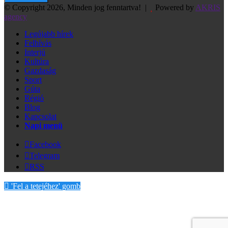
© Copyright 2026, Minden jog fenntartva! |
Powered by
AKRIS
agency
Legújabb hírek
Felhívás
Interjú
Kultúra
Gazdaság
Sport
Gúta
Régió
Blog
Kapcsolat
Napi menü
Facebook
Telegram
RSS
'Fel a tetejéhez' gomb