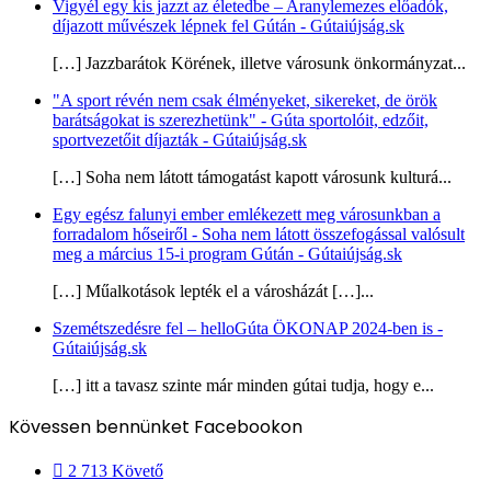
Vigyél egy kis jazzt az életedbe – Aranylemezes előadók,
díjazott művészek lépnek fel Gútán - Gútaiújság.sk
[…] Jazzbarátok Körének, illetve városunk önkormányzat...
"A sport révén nem csak élményeket, sikereket, de örök
barátságokat is szerezhetünk" - Gúta sportolóit, edzőit,
sportvezetőit díjazták - Gútaiújság.sk
[…] Soha nem látott támogatást kapott városunk kulturá...
Egy egész falunyi ember emlékezett meg városunkban a
forradalom hőseiről - Soha nem látott összefogással valósult
meg a március 15-i program Gútán - Gútaiújság.sk
[…] Műalkotások lepték el a városházát […]...
Szemétszedésre fel – helloGúta ÖKONAP 2024-ben is -
Gútaiújság.sk
[…] itt a tavasz szinte már minden gútai tudja, hogy e...
Kövessen bennünket Facebookon
2 713
Követő