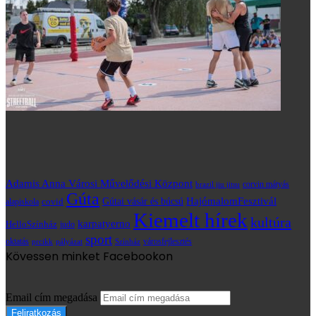
Adamis Anna Városi Művelődési Központ
brazil jiu jitsu
corvin mátyás
Gúta
HajómalomFesztivál
covid
Gútai vásár és búcsú
alapiskola
Kiemelt hírek
kultúra
karpatyerno
HelloSzínház
judo
sport
oktatás
prcikk
városfejlesztés
pályázat
Színház
Kövessen minket Facebookon
Email cím megadása