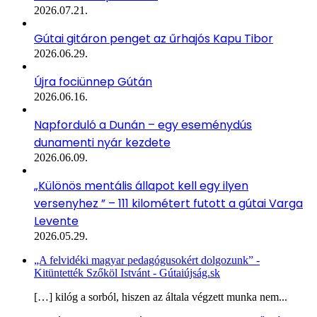
2026.07.21.
Gútai gitáron penget az űrhajós Kapu Tibor
2026.06.29.
Újra fociünnep Gútán
2026.06.16.
Napforduló a Dunán – egy eseménydús
dunamenti nyár kezdete
2026.06.09.
„Különös mentális állapot kell egy ilyen
versenyhez ” – 111 kilométert futott a gútai Varga
Levente
2026.05.29.
„A felvidéki magyar pedagógusokért dolgozunk” -
Kitüntették Szőköl Istvánt - Gútaiújság.sk
[…] kilóg a sorból, hiszen az általa végzett munka nem...