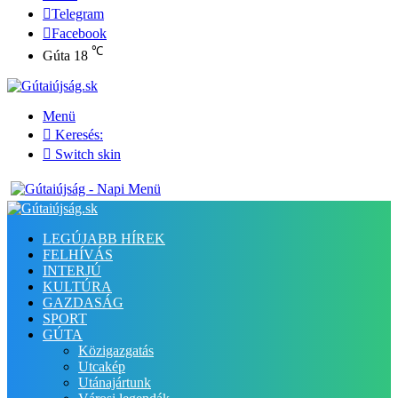
Telegram
Facebook
℃
Gúta
18
Menü
Keresés:
Switch skin
LEGÚJABB HÍREK
FELHÍVÁS
INTERJÚ
KULTÚRA
GAZDASÁG
SPORT
GÚTA
Közigazgatás
Utcakép
Utánajártunk