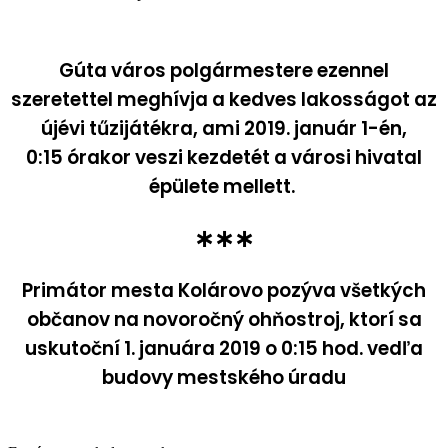
Gúta város polgármestere ezennel
szeretettel meghívja a kedves lakosságot az
újévi tűzijátékra, ami 2019. január 1-én,
0:15 órakor veszi kezdetét a városi hivatal
épülete mellett.
∗∗∗
Primátor mesta Kolárovo pozýva všetkých
občanov na novoročný ohňostroj, ktorí sa
uskutoční 1. januára 2019 o 0:15 hod. vedľa
budovy mestského úradu