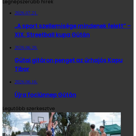
Legnépszerűbb hírek
2026.07.21.
„A sport szellemisége mindenek felett” –
XIX. Streetball kupa Gútán
2026.06.29.
Gútai gitáron penget az űrhajós Kapu
Tibor
2026.06.16.
Újra fociünnep Gútán
Legutóbb szerkesztve