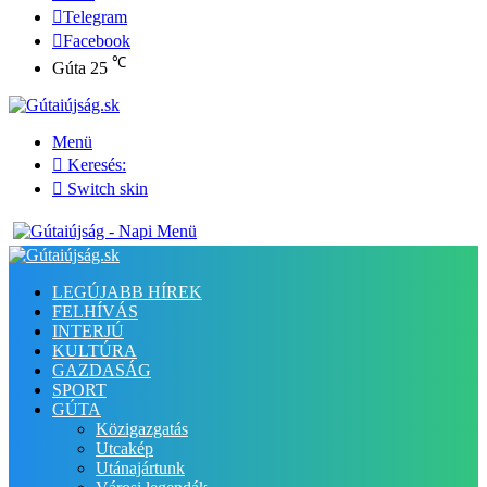
Telegram
Facebook
℃
Gúta
25
Menü
Keresés:
Switch skin
LEGÚJABB HÍREK
FELHÍVÁS
INTERJÚ
KULTÚRA
GAZDASÁG
SPORT
GÚTA
Közigazgatás
Utcakép
Utánajártunk