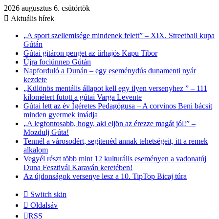
2026 augusztus 6. csütörtök
Aktuális hírek
„A sport szellemisége mindenek felett” – XIX. Streetball kupa
Gútán
Gútai gitáron penget az űrhajós Kapu Tibor
Újra fociünnep Gútán
Napforduló a Dunán – egy eseménydús dunamenti nyár
kezdete
„Különös mentális állapot kell egy ilyen versenyhez ” – 111
kilométert futott a gútai Varga Levente
Gútai lett az év Ígéretes Pedagógusa – A corvinos Beni bácsit
minden gyermek imádja
„A legfontosabb, hogy, aki eljön az érezze magát jól!” –
Mozdulj Gúta!
Tennél a városodért, segítenéd annak tehetségeit, itt a remek
alkalom
Vegyél részt több mint 12 kulturális eseményen a vadonatúj
Duna Fesztivál Karaván keretében!
Az újdonságok versenye lesz a 10. TipTop Bicaj túra
Switch skin
Oldalsáv
RSS