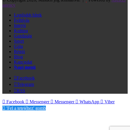
agency
Legújabb hírek
Felhívás
Interjú
Kultúra
Gazdaság
Sport
Gúta
Régió
Blog
Kapcsolat
Napi menü
Facebook
Telegram
RSS
Facebook
Messenger
Messenger
WhatsApp
Viber
'Fel a tetejéhez' gomb