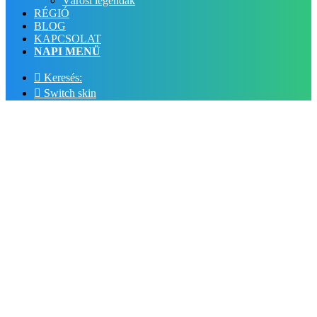
Városi legendák
RÉGIÓ
BLOG
KAPCSOLAT
NAPI MENÜ
Keresés:
Switch skin