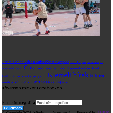
Adamis Anna Városi Művelődési Központ
brazil jiu jitsu
corvin mátyás
Gúta
HajómalomFesztivál
covid
Gútai vásár és búcsú
alapiskola
Kiemelt hírek
kultúra
karpatyerno
HelloSzínház
judo
sport
oktatás
prcikk
városfejlesztés
pályázat
Színház
Kövessen minket Facebookon
Email cím megadása
© Copyright 2026, Minden jog fenntartva! |
Powered by
AKRIS