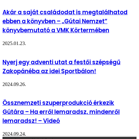
Akár a saját családodat is megtalálhatod
ebben a könyvben – „Gútai Nemzet”
könyvbemutató a VMK Körtermében
2025.01.23.
Nyerj egy adventi utat a festői szépségű
Zakopánéba az idei Sportbálon!
2024.09.26.
Össznemzeti szuperprodukció érkezik
Gútára – Ha erről lemaradsz, mindenről
lemaradsz! – Videó
2024.09.24.