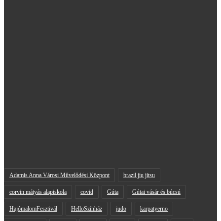
Adamis Anna Városi Művelődési Központ
brazil jiu jitsu
corvin mátyás alapiskola
covid
Gúta
Gútai vásár és búcsú
HajómalomFesztivál
HelloSzínház
judo
karpatyerno