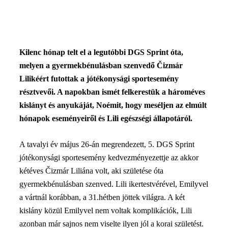
Kilenc hónap telt el a legutóbbi DGS Sprint óta,
melyen a gyermekbénulásban szenvedő Čizmár
Lilikéért futottak a jótékonysági sportesemény
résztvevői. A napokban ismét felkerestük a hároméves
kislányt és anyukáját, Noémit, hogy meséljen az elmúlt
hónapok eseményeiről és Lili egészségi állapotáról.
A tavalyi év május 26-án megrendezett, 5. DGS Sprint
jótékonysági sportesemény kedvezményezettje az akkor
kétéves Čizmár Liliána volt, aki születése óta
gyermekbénulásban szenved. Lili ikertestvérével, Emilyvel
a vártnál korábban, a 31.hétben jöttek világra. A két
kislány közül Emilyvel nem voltak komplikációk, Lili
azonban már sajnos nem viselte ilyen jól a korai születést.