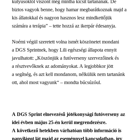
kutyusoktól viszont még mintha kicsit tartanának. De
biztos vagyok benne, hogy hamar megbarátkoznak majd a
kis állatokkal és nagyon hasznos lesz mindkettőjük
számára a terápia” – tette hozzá az ikerpár édesanyja.
Noémi végül szeretett volna ismét köszönetet mondani
a DGS Sprintnek, hogy Lili egészségi állapota ennyit
javulhatott: „Köszönjük a futóverseny szervezőinek és
a résztvevőknek az adományokat. A legjobbkor jött
a segítség, és azt kell mondanom, nélkülük nem tartanánk
ott, ahol most vagyunk“ – mondta búcsúzóul.
A DGS Sprint elnevezésű jótékonysági futóverseny az
idei évben május 25-én kerül megrendezésre.
A következő hetekben várhatóan több információ is
napvilágot lát majd az eseménnyel kapcsolatban, így