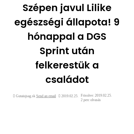
Szépen javul Lilike
egészségi állapota! 9
hónappal a DGS
Sprint után
felkerestük a
családot
Frissítve: 2019.02.25.
Gutaiujsag.sk
Send an email
2019.02.25.
2 perc olvasás