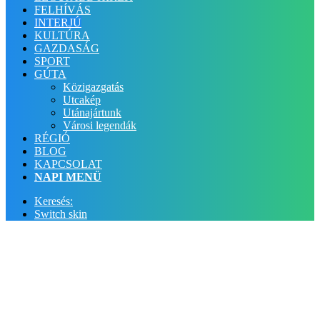
FELHÍVÁS
INTERJÚ
KULTÚRA
GAZDASÁG
SPORT
GÚTA
Közigazgatás
Utcakép
Utánajártunk
Városi legendák
RÉGIÓ
BLOG
KAPCSOLAT
NAPI MENÜ
Keresés:
Switch skin