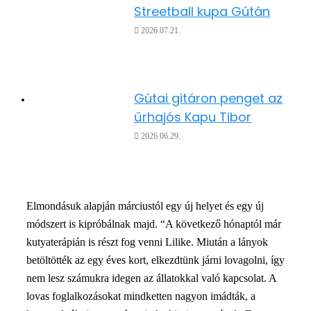
Streetball kupa Gútán
2026.07.21.
Gútai gitáron penget az
űrhajós Kapu Tibor
2026.06.29.
Elmondásuk alapján márciustól egy új helyet és egy új
módszert is kipróbálnak majd. “A következő hónaptól már
kutyaterápián is részt fog venni Lilike. Miután a lányok
betöltötték az egy éves kort, elkezdtünk járni lovagolni, így
nem lesz számukra idegen az állatokkal való kapcsolat. A
lovas foglalkozásokat mindketten nagyon imádták, a