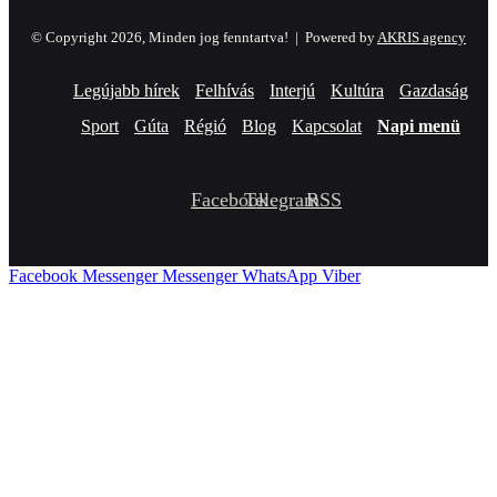
© Copyright 2026, Minden jog fenntartva! |
Powered by
AKRIS agency
Legújabb hírek
Felhívás
Interjú
Kultúra
Gazdaság
Sport
Gúta
Régió
Blog
Kapcsolat
Napi menü
Facebook
Telegram
RSS
Facebook
Messenger
Messenger
WhatsApp
Viber