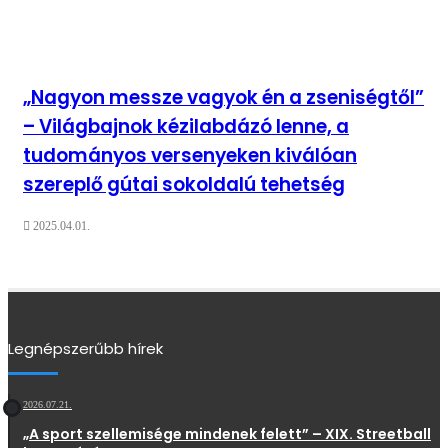
„Nagyon messze vagyok én a zseniségtől”
– Világbajnok kézilabdázó lenne, a
tudományos versenyeken kiválóan
szereplő gútai sokoldalú tehetség
2025.04.01.
Legnépszerűbb hírek
2026.07.21.
„A sport szellemisége mindenek felett” – XIX. Streetball