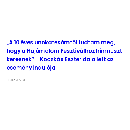
„A 10 éves unokatesómtól tudtam meg,
hogy a Hajómalom Fesztiválhoz himnuszt
keresnek” – Koczkás Eszter dala lett az
esemény indulója
2025.05.31.