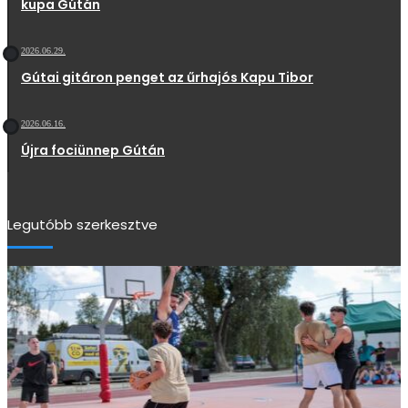
kupa Gútán
2026.06.29.
Gútai gitáron penget az űrhajós Kapu Tibor
2026.06.16.
Újra fociünnep Gútán
Legutóbb szerkesztve