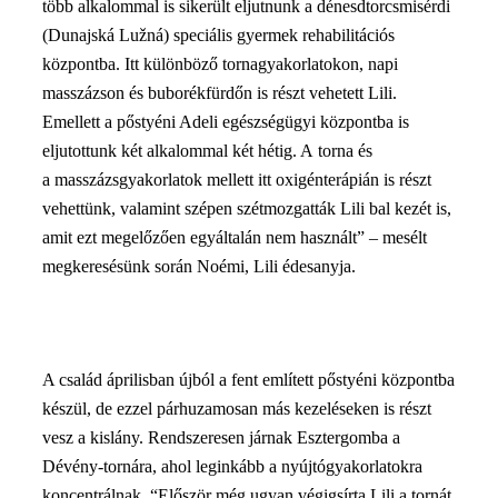
több alkalommal is sikerült eljutnunk a dénesdtorcsmisérdi
(Dunajská Lužná) speciális gyermek rehabilitációs
központba. Itt különböző tornagyakorlatokon, napi
masszázson és buborékfürdőn is részt vehetett Lili.
Emellett a pőstyéni Adeli egészségügyi központba is
eljutottunk két alkalommal két hétig. A torna és
a masszázsgyakorlatok mellett itt oxigénterápián is részt
vehettünk, valamint szépen szétmozgatták Lili bal kezét is,
amit ezt megelőzően egyáltalán nem használt” – mesélt
megkeresésünk során Noémi, Lili édesanyja.
A család áprilisban újból a fent említett pőstyéni központba
készül, de ezzel párhuzamosan más kezeléseken is részt
vesz a kislány. Rendszeresen járnak Esztergomba a
Dévény-tornára, ahol leginkább a nyújtógyakorlatokra
koncentrálnak. “Először még ugyan végigsírta Lili a tornát,