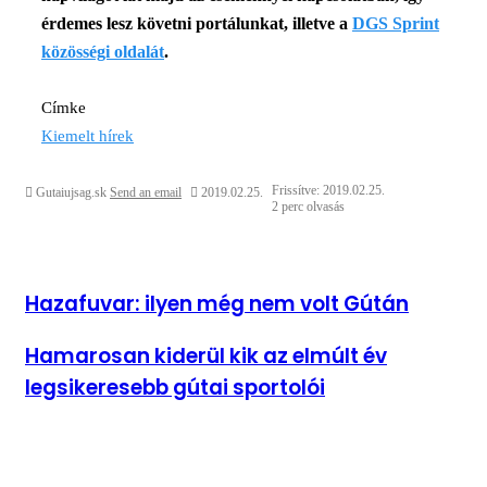
érdemes lesz követni portálunkat, illetve a
DGS Sprint
közösségi oldalát
.
Címke
Kiemelt hírek
Frissítve: 2019.02.25.
Gutaiujsag.sk
Send an email
2019.02.25.
2 perc olvasás
Hazafuvar: ilyen még nem volt Gútán
Hamarosan kiderül kik az elmúlt év
legsikeresebb gútai sportolói