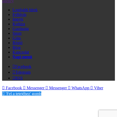
agency
Legújabb hírek
Felhívás
Interjú
Kultúra
Gazdaság
Sport
Gúta
Régió
Blog
Kapcsolat
Napi menü
Facebook
Telegram
RSS
Facebook
Messenger
Messenger
WhatsApp
Viber
'Fel a tetejéhez' gomb