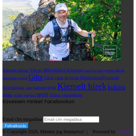
Adamis Anna Városi Művelődési Központ
brazil jiu jitsu
corvin mátyás
Gúta
HajómalomFesztivál
covid
Gútai vásár és búcsú
alapiskola
Kiemelt hírek
kultúra
karpatyerno
HelloSzínház
judo
sport
oktatás
prcikk
városfejlesztés
pályázat
Színház
Kövessen minket Facebookon
Email cím megadása
© Copyright 2026, Minden jog fenntartva! |
Powered by
AKRIS