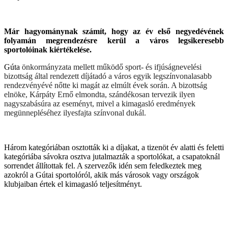
Már hagyománynak számít, hogy az év első negyedévének
folyamán megrendezésre kerül a város legsikeresebb
sportolóinak kiértékelése.
Gúta
önkormányzata mellett működő sport- és ifjúságnevelési
bizottság által rendezett díjátadó a város egyik legszínvonalasabb
rendezvényévé nőtte ki magát az elmúlt évek során. A bizottság
elnöke, Kárpáty Ernő elmondta, szándékosan tervezik ilyen
nagyszabásúra az eseményt, mivel a kimagasló eredmények
megünnepléséhez ilyesfajta színvonal dukál.
Három kategóriában osztották ki a díjakat, a tizenöt év alatti és feletti
kategóriába sávokra osztva jutalmazták a sportolókat, a csapatoknál
sorrendet állítottak fel. A szervezők idén sem feledkeztek meg
azokról a Gútai sportolóról, akik más városok vagy országok
klubjaiban értek el kimagasló teljesítményt.