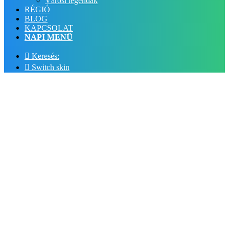
Városi legendák
RÉGIÓ
BLOG
KAPCSOLAT
NAPI MENÜ
Keresés:
Switch skin