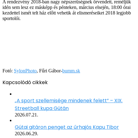
A rendezvény 2018-ban nagy népszerűségnek örvendett, reméljük
idén sem lesz ez másképp és pénteken, március elsején, 18:00 órai
kezdettel ismét telt ház előtt vehetik át elismeréseiket 2018 legjobb
sportolói.
Fotó:
SylonPhoto
, Fűri Gábor-
bumm.sk
Kapcsolódó cikkek
„A sport szellemisége mindenek felett” – XIX.
Streetball kupa Gútán
2026.07.21.
Gútai gitáron penget az űrhajós Kapu Tibor
2026.06.29.