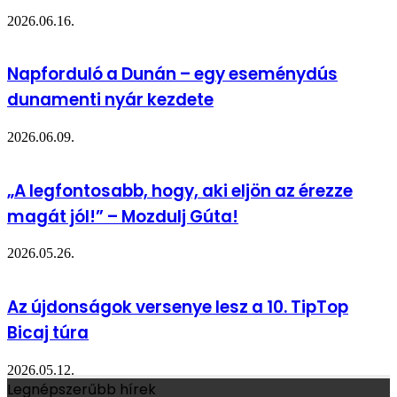
2026.06.16.
Napforduló a Dunán – egy eseménydús
dunamenti nyár kezdete
2026.06.09.
„A legfontosabb, hogy, aki eljön az érezze
magát jól!” – Mozdulj Gúta!
2026.05.26.
Az újdonságok versenye lesz a 10. TipTop
Bicaj túra
2026.05.12.
Legnépszerűbb hírek