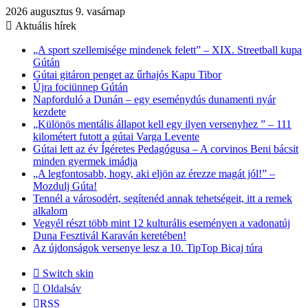
2026 augusztus 9. vasárnap
Aktuális hírek
„A sport szellemisége mindenek felett” – XIX. Streetball kupa
Gútán
Gútai gitáron penget az űrhajós Kapu Tibor
Újra fociünnep Gútán
Napforduló a Dunán – egy eseménydús dunamenti nyár
kezdete
„Különös mentális állapot kell egy ilyen versenyhez ” – 111
kilométert futott a gútai Varga Levente
Gútai lett az év Ígéretes Pedagógusa – A corvinos Beni bácsit
minden gyermek imádja
„A legfontosabb, hogy, aki eljön az érezze magát jól!” –
Mozdulj Gúta!
Tennél a városodért, segítenéd annak tehetségeit, itt a remek
alkalom
Vegyél részt több mint 12 kulturális eseményen a vadonatúj
Duna Fesztivál Karaván keretében!
Az újdonságok versenye lesz a 10. TipTop Bicaj túra
Switch skin
Oldalsáv
RSS