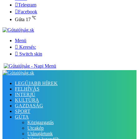
Telegram
Facebook
℃
Gúta
17
Menü
Keresés:
Switch skin
LEGÚJABB HÍREK
FELHÍVÁS
INTERJÚ
KULTÚRA
GAZDASÁG
SPORT
GÚTA
Közigazgatás
Utcakép
Utánajártunk