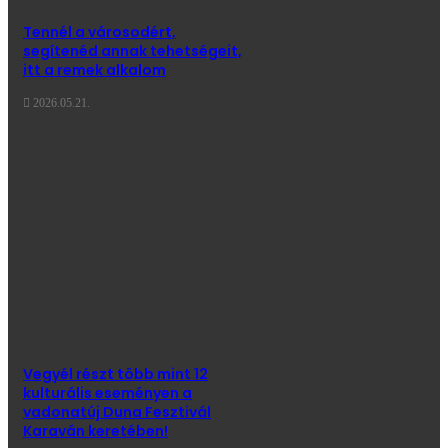
Tennél a városodért,
segítenéd annak tehetségeit,
itt a remek alkalom
2026.05.21.
Vegyél részt több mint 12
kulturális eseményen a
vadonatúj Duna Fesztivál
Karaván keretében!