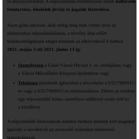
és anyanyelvünket. A népszámlálás eredményein múlik
kultúránk
fenntartása, iskoláink jövője és jogaink biztosítása
.
Azon gútai lakosok, akik eddig még nem vettek részt az
elektronikus népszámlálásban, a törvény által előírt
kötelezettségüknek eleget tehetnek az elkövetkező 6 hétben
2021. május 3-tól 2021. június 13-ig
:
Személyesen
a Gútai Városi Hivatal 3. sz. irodájában vagy
a Városi Művelődési Központ épületében vagy
Telefonon
jelezhetik igényüket a részvételre a 035/7900911-
es vagy a 035/7900915-es telefonszámon. Ebben az esetben
egy népszámláló biztos személyes találkozó során tölti ki
a kérdőívet
A népszámláló biztosoknak minden esetben tudniuk kell magukat
igazolni a nevüket és az azonosító számukat tartalmazó
igazolvánnyal.