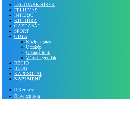
LEGÚJABB HÍREK
FELHÍVÁS
INTERJÚ
KULTÚRA
GAZDASÁG
SPORT
GÚTA
Közigazgatás
Utcakép
Utánajártunk
Városi legendák
RÉGIÓ
BLOG
KAPCSOLAT
NAPI MENÜ
Keresés:
Switch skin