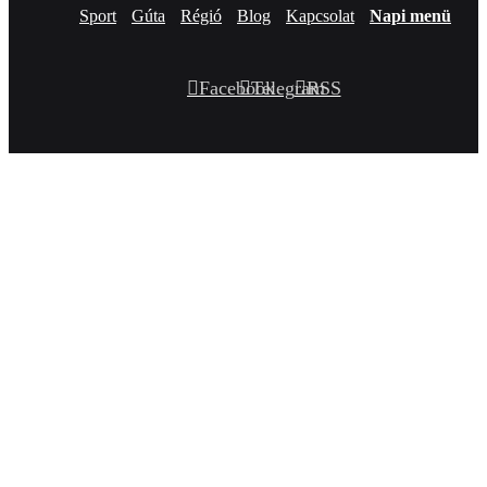
Sport
Gúta
Régió
Blog
Kapcsolat
Napi menü
Facebook
Telegram
RSS