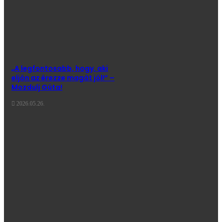
„A legfontosabb, hogy, aki
eljön az érezze magát jól!” –
Mozdulj Gúta!
2026.05.26.