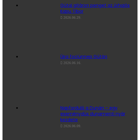
Gútai gitáron penget az űrhajós
Kapu Tibor
2026.06.29.
Újra fociünnep Gútán
2026.06.16.
Napforduló a Dunán – egy
eseménydús dunamenti nyár
kezdete
2026.06.09.