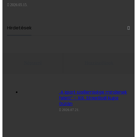
2026.05.15.
Hirdetések
Népszerű
Hozzászólások
„A sport szellemisége mindenek
felett” – XIX. Streetball kupa
Gútán
2026.07.21.