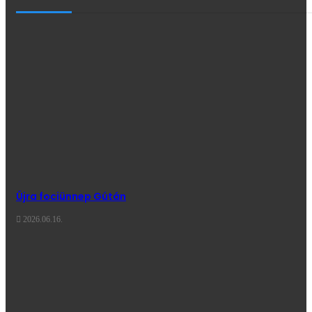
Újra fociünnep Gútán
2026.06.16.