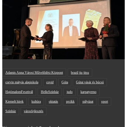
Adamis Anna Városi Művelődési Központ
brazil jiu jitsu
corvin mátyás alapiskola
covid
Gúta
Gútai vásár és búcsú
HajómalomFesztivál
HelloSzínház
judo
karpatyerno
Kiemelt hírek
kultúra
oktatás
prcikk
pályázat
sport
Színház
városfejlesztés