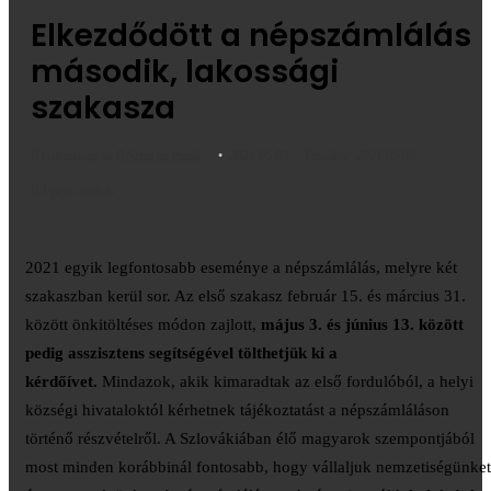
Elkezdődött a népszámlálás
második, lakossági
szakasza
Gutaiujsag.sk
Send an email
2021.05.03.
Frissítve: 2021.05.03.
1 perc olvasás
2021 egyik legfontosabb eseménye a népszámlálás, melyre két
szakaszban kerül sor. Az első szakasz február 15. és március 31.
között önkitöltéses módon zajlott,
május 3. és június 13. között
pedig asszisztens segítségével tölthetjük ki a
kérdőívet.
Mindazok, akik kimaradtak az első fordulóból, a helyi
községi hivataloktól kérhetnek tájékoztatást a népszámláláson
történő részvételről. A Szlovákiában élő magyarok szempontjából
most minden korábbinál fontosabb, hogy vállaljuk nemzetiségünket