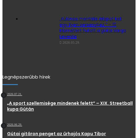
„Különös mentális állapot kell
egy ilyen versenyhez ” – 111
kilométert futott a gútai Varga
Levente
2026.05.29.
Legnépszerűbb hírek
2026.07.21.
„A sport szellemisége mindenek felett” – XIX. Streetball
kupa Gútán
2026.06.29.
Gútai gitáron penget az űrhajós Kapu Tibor