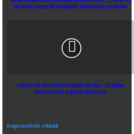
átnyúló integrált kerékpár kölcsönző rendszer
Három és fél percre megáll az idő – Új dallal
jelentkezett a gútai túlontool
Kapcsolódó cikkek