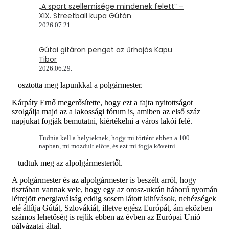
„A sport szellemisége mindenek felett” –
XIX. Streetball kupa Gútán
2026.07.21.
Gútai gitáron penget az űrhajós Kapu
Tibor
2026.06.29.
– osztotta meg lapunkkal a polgármester.
Kárpáty Ernő megerősítette, hogy ezt a fajta nyitottságot
szolgálja majd az a lakossági fórum is, amiben az első száz
napjukat fogják bemutatni, kiértékelni a város lakói felé.
Tudnia kell a helyieknek, hogy mi történt ebben a 100
napban, mi mozdult előre, és ezt mi fogja követni
– tudtuk meg az alpolgármestertől.
A polgármester és az alpolgármester is beszélt arról, hogy
tisztában vannak vele, hogy egy az orosz-ukrán háború nyomán
létrejött energiaválság eddig sosem látott kihívások, nehézségek
elé állítja Gútát, Szlovákiát, illetve egész Európát, ám eközben
számos lehetőség is rejlik ebben az évben az Európai Unió
pályázatai által.