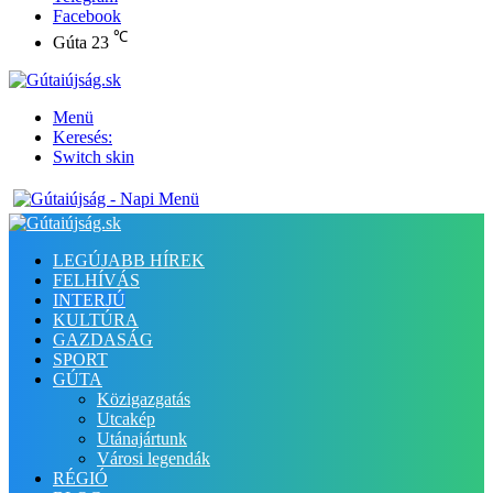
Facebook
℃
Gúta
23
Menü
Keresés:
Switch skin
LEGÚJABB HÍREK
FELHÍVÁS
INTERJÚ
KULTÚRA
GAZDASÁG
SPORT
GÚTA
Közigazgatás
Utcakép
Utánajártunk
Városi legendák
RÉGIÓ