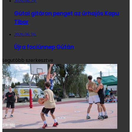
2026.06.29.
Gútai gitáron penget az űrhajós Kapu
Tibor
2026.06.16.
Újra fociünnep Gútán
Legutóbb szerkesztve