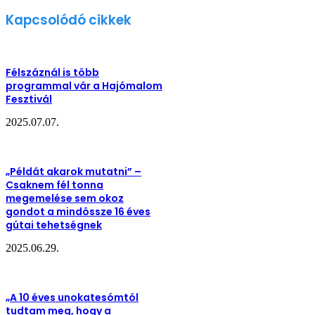
Kapcsolódó cikkek
Félszáznál is több
programmal vár a Hajómalom
Fesztivál
2025.07.07.
„Példát akarok mutatni” –
Csaknem fél tonna
megemelése sem okoz
gondot a mindössze 16 éves
gútai tehetségnek
2025.06.29.
„A 10 éves unokatesómtól
tudtam meg, hogy a