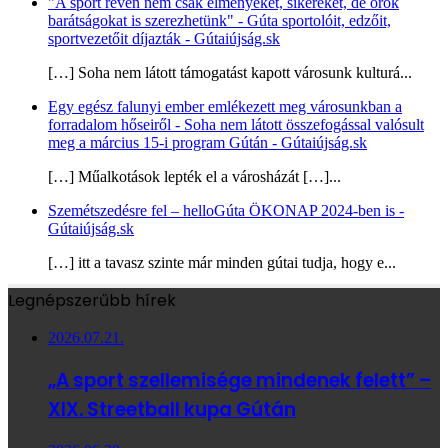
"A sport révén nem csak élményeket, sikereket, de örök
barátságokat is szerezhetünk" - Gúta sportolóit, edzőit,
sportvezetőit díjazták - Gútaiújság.sk
[…] Soha nem látott támogatást kapott városunk kulturá...
Egy egész falunyi ember emlékezett meg városunkban a
forradalom hőseiről - Soha nem látott összefogással valósult
meg a március 15-i program Gútán - Gútaiújság.sk
[…] Műalkotások lepték el a városházát […]...
Szemétszedésre fel – helloGúta ÖKONAP 2024-ben is -
Gútaiújság.sk
[…] itt a tavasz szinte már minden gútai tudja, hogy e...
Legnépszerűbb hírek
2026.07.21.
„A sport szellemisége mindenek felett” –
XIX. Streetball kupa Gútán