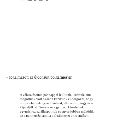
– fogalmazott az újdonsült polgármester.
A választás után pár nappal leültünk, lezártuk, ami
mögöttünk volt és azon kezdtünk el dolgozni, hogy
mit is tehetünk együtt Gútáért, illetve ezt, hogyan is
képzeljük el. Szerencsére gyorsan közeledtek
egymáshoz az álláspontok és egyre jobban működik
az a partnerség, amit a polgármester úr is említett.