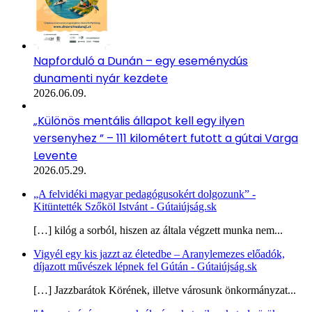
Napforduló a Dunán – egy eseménydús
dunamenti nyár kezdete
2026.06.09.
„Különös mentális állapot kell egy ilyen
versenyhez ” – 111 kilométert futott a gútai Varga
Levente
2026.05.29.
„A felvidéki magyar pedagógusokért dolgozunk” -
Kitüntették Szőköl Istvánt - Gútaiújság.sk
[…] kilóg a sorból, hiszen az általa végzett munka nem...
Vigyél egy kis jazzt az életedbe – Aranylemezes előadók,
díjazott művészek lépnek fel Gútán - Gútaiújság.sk
[…] Jazzbarátok Körének, illetve városunk önkormányzat...