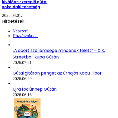
kiválóan szereplő gútai
sokoldalú tehetség
2025.04.01.
Hirdetések
Népszerű
Hozzászólások
„A sport szellemisége mindenek felett” – XIX.
Streetball kupa Gútán
2026.07.21.
Gútai gitáron penget az űrhajós Kapu Tibor
2026.06.29.
Újra fociünnep Gútán
2026.06.16.