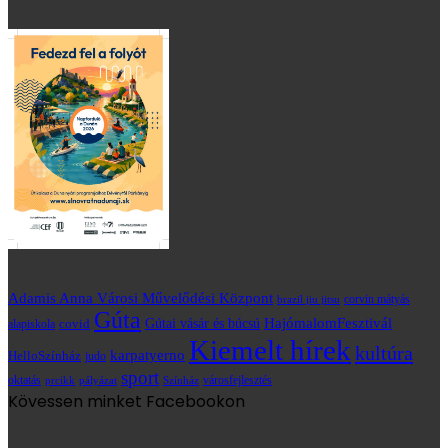
Adamis Anna Városi Művelődési Központ
brazil jiu jitsu
corvin mátyás
Gúta
HajómalomFesztivál
covid
Gútai vásár és búcsú
alapiskola
Kiemelt hírek
kultúra
karpatyerno
HelloSzínház
judo
sport
oktatás
prcikk
városfejlesztés
pályázat
Színház
Kövessen minket Facebookon