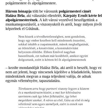
polgármestere és alpolgármestere.
Három hónapja
tölti be városunk
polgármesteri címét
Halász Béla
, aki választási ellenfelét,
Kárpáty Ernőt kérte fel
alpolgármesterének
. A két városi vezetővel beszélgettünk a
munkamegosztásról, a viszonyukról és arról, hogy milyen jövőt
képzelnek el Gútának.
Nem hiszek a tévedhetetlenségben, nem gondolom,
hogy egy ember kezében kell mindennek összeérni,
sokkal inkább a csapatmunkát, mások meghallgatását,
az ötletelését, a kreativitást, a konstruktivitást
helyezem előtérbe. Ebben Ernővel nagyban
hasonlítunk, ezt tudtam már korábbról, amikor együtt
dolgoztunk, ezért is kértem fel őt alpolgármesternek
– kezdte mondandóját Halász Béla, aki arról is beszélt, hogy ez
nem azt jelenti, hogy nincsenek kijelölve a feladatkörök, hiszen
mindenkinek megvan a maga teljesíteni valója, de adnak
egymás véleményére, tapasztalatára.
Törekszem arra hogy partneri viszony legyen a köztem
és a munkatársaim között, a mai kor kihívásaira
szerintem csak így lehet felkészülni, így lehet
megoldani azokat. A város az első, Gúta az első és még
véletlenül sem egyes személyek, ezért is ennek van
alárendelve minden