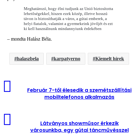
Meghatározó, hogy élni tudjunk az Unió biztosította
lehetőségekkel, hiszen ezek közép, illetve hosszú
távon is biztosíthatják a város, a gútai emberek, a
helyi fiatalok, valamint a gyermekeink jövőjét és ezt
ki kell használnunk mindannyiunk érdekében
– mondta Halász Béla.
halaszbela
karpatyerno
Kiemelt hírek
Február 7-től élesedik a szemétszállítási
mobiltelefonos alkalmazás
Látványos showműsor érkezik
városunkba, egy gútai táncművésszel