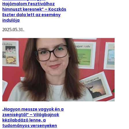
Hajómalom Fesztiválhoz
himnuszt keresnek” – Koczkás
Eszter dala lett az esemény
indulója
2025.05.31.
„Nagyon messze vagyok én a
zseniségtől” – Világbajnok
kézilabdázó lenne, a
tudományos versenyeken