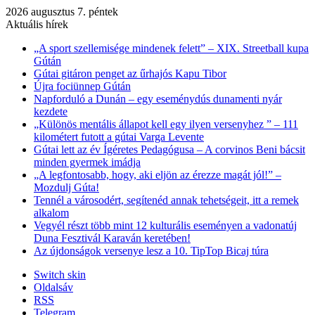
2026 augusztus 7. péntek
Aktuális hírek
„A sport szellemisége mindenek felett” – XIX. Streetball kupa
Gútán
Gútai gitáron penget az űrhajós Kapu Tibor
Újra fociünnep Gútán
Napforduló a Dunán – egy eseménydús dunamenti nyár
kezdete
„Különös mentális állapot kell egy ilyen versenyhez ” – 111
kilométert futott a gútai Varga Levente
Gútai lett az év Ígéretes Pedagógusa – A corvinos Beni bácsit
minden gyermek imádja
„A legfontosabb, hogy, aki eljön az érezze magát jól!” –
Mozdulj Gúta!
Tennél a városodért, segítenéd annak tehetségeit, itt a remek
alkalom
Vegyél részt több mint 12 kulturális eseményen a vadonatúj
Duna Fesztivál Karaván keretében!
Az újdonságok versenye lesz a 10. TipTop Bicaj túra
Switch skin
Oldalsáv
RSS
Telegram