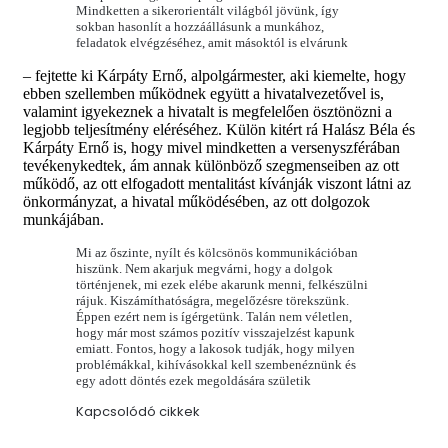
Mindketten a sikerorientált világból jövünk, így
sokban hasonlít a hozzáállásunk a munkához,
feladatok elvégzéséhez, amit másoktól is elvárunk
– fejtette ki Kárpáty Ernő, alpolgármester, aki kiemelte, hogy
ebben szellemben működnek együtt a hivatalvezetővel is,
valamint igyekeznek a hivatalt is megfelelően ösztönözni a
legjobb teljesítmény eléréséhez. Külön kitért rá Halász Béla és
Kárpáty Ernő is, hogy mivel mindketten a versenyszférában
tevékenykedtek, ám annak különböző szegmenseiben az ott
működő, az ott elfogadott mentalitást kívánják viszont látni az
önkormányzat, a hivatal működésében, az ott dolgozok
munkájában.
Mi az őszinte, nyílt és kölcsönös kommunikációban
hiszünk. Nem akarjuk megvárni, hogy a dolgok
történjenek, mi ezek elébe akarunk menni, felkészülni
rájuk. Kiszámíthatóságra, megelőzésre törekszünk.
Éppen ezért nem is ígérgetünk. Talán nem véletlen,
hogy már most számos pozitív visszajelzést kapunk
emiatt. Fontos, hogy a lakosok tudják, hogy milyen
problémákkal, kihívásokkal kell szembenéznünk és
egy adott döntés ezek megoldására születik
Kapcsolódó cikkek