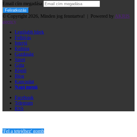
Email cím megadása
© Copyright 2026, Minden jog fenntartva! |
Powered by
AKRIS
agency
Legújabb hírek
Felhívás
Interjú
Kultúra
Gazdaság
Sport
Gúta
Régió
Blog
Kapcsolat
Napi menü
Facebook
Telegram
RSS
'Fel a tetejéhez' gomb