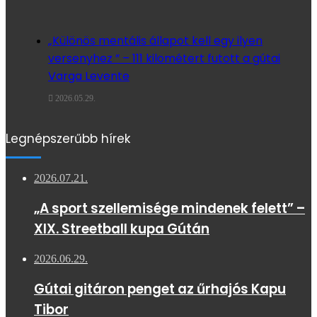
„Különös mentális állapot kell egy ilyen
versenyhez ” – 111 kilométert futott a gútai
Varga Levente
2026.05.29.
Legnépszerűbb hírek
2026.07.21.
„A sport szellemisége mindenek felett” –
XIX. Streetball kupa Gútán
2026.06.29.
Gútai gitáron penget az űrhajós Kapu
Tibor