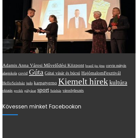
Adamis Anna Városi Művelődési Központ
brazil jiu jitsu
corvin mátyás
Gúta
HajómalomFesztivál
covid
Gútai vásár és búcsú
alapiskola
Kiemelt hírek
kultúra
karpatyerno
HelloSzínház
judo
sport
oktatás
prcikk
városfejlesztés
pályázat
Színház
Kövessen minket Facebookon