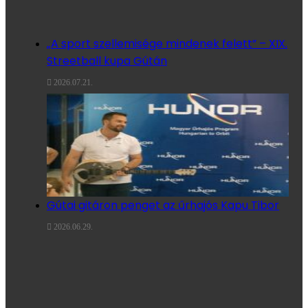
„A sport szellemisége mindenek felett” – XIX.
Streetball kupa Gútán
2026.07.21.
Gútai gitáron penget az űrhajós Kapu Tibor
2026.06.29.