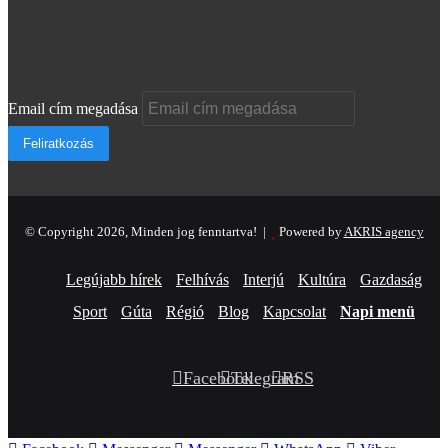
Email cím megadása
© Copyright 2026, Minden jog fenntartva! |
Powered by
AKRIS agency
Legújabb hírek
Felhívás
Interjú
Kultúra
Gazdaság
Sport
Gúta
Régió
Blog
Kapcsolat
Napi menü
Facebook
Telegram
RSS