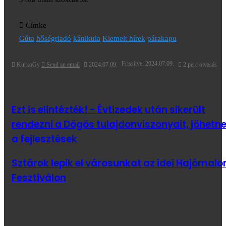
Címke
Gúta
hőségriadó
kánikula
Kiemelt hírek
párakapu
Frissítve: 2024.07.09.
KurkoGy
Send an email
2024.07.09.
2 perc olvasás
Ezt is elintézték! - Évtizedek után sikerült
rendezni a Dögös tulajdonviszonyait, jöhetn
a fejlesztések
Sztárok lepik el városunkat az idei Hajómal
Fesztiválon