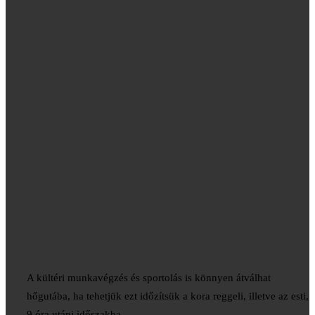
A kültéri munkavégzés és sportolás is könnyen átválhat
hőgutába, ha tehetjük ezt időzítsük a kora reggeli, illetve az esti,
9 óra utáni időszakba.