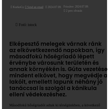
Frissítve: 2024.07.09.
KurkoGy
Send an email
2024.07.09.
2 perc olvasás
Fotó: istock
Elképesztő melegek várnak ránk
az elkövetkezendő napokban, így
másodfokú hőségriadó lépett
érvénybe városunk területén és
annak környékén is. Gúta vezetése
mindent elkövet, hogy megvédje a
lakóit, emellett lapunk néhány jó
tanáccsal is szolgál a kánikula
elleni védekezéshez.
Másodfokú hőségriadót adtak ki térségünkben, a következő