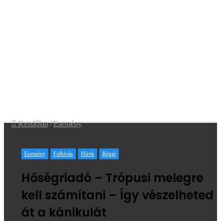
Kezdőlap
/
Esemény
Esemény
Felhívás
Hírek
Régió
Hőségriadó – Trópusi melegre
kell számítani – Így vészelheted
át a kánikulát