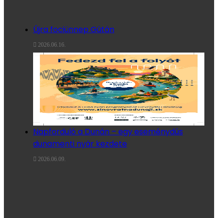
Újra fociünnep Gútán
2026.06.16.
Napforduló a Dunán – egy eseménydús
dunamenti nyár kezdete
2026.06.09.