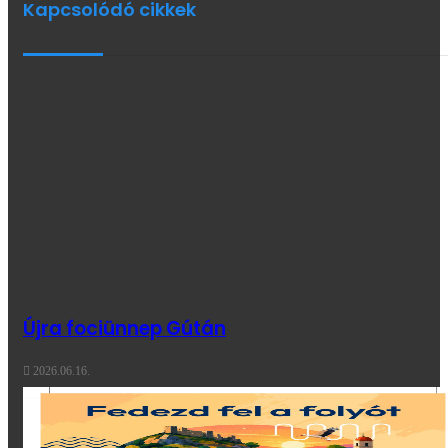
Kapcsolódó cikkek
Újra fociünnep Gútán
2026.06.16.