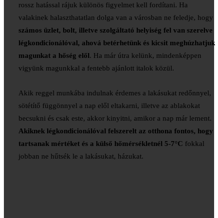
rossz hatással rájuk különös figyelmet kell fordítani. Ha
valakinek halaszthatatlan dolga van a városban ne feledje, hogy
számos üzlet, bolt, illetve szolgáltató helyiség fel van szerelve
légkondicionálóval, ahová betérhetünk és kicsit meghúzhatjuk
magunkat a hőség elől
. Ha már útra kelünk, mindenképpen
vigyünk magunkkal a fentebb ajánlott italok közül.
Akik reggel munkába indulnak érdemes a lakásukat redőnnyel,
sötétítő függönnyel a nap elől eltakarni, illetve az ablakokat
becsukni és csak este, akkor kinyitni, amikor a nap már lement.
Akiknek légkondicionálóval felszerelt az otthona fontos, hogy
tartsanak mértéket és a külső hőmérsékletnél 5-7°C
fokkal
jobban ne hűtsék le a lakásukat, házukat.