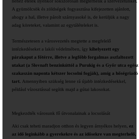
nehéz ételek ilyenkor sokszorosan megterhelik a szervezetünket.
A gyümölcsök és zöldségek fogyasztása kifejezetten ajánlott,
ahogy a hal, illetve párolt szárnyasoké is, de kerüljük a nagy
adag köreteket, valamint az egytálételeket is.
Természetesen a városvezetés megtette a megfelelő
intézkedéseket a lakói védelmében, így
kihelyezett egy
párakaput a főtérre, illetve a legfőbb forgalmas aszfaltozott
utakat (a Slovnaft benzinkúttól a Purukig és a Győr utca egész
szakaszán naponta kétszer locsolni fogják), amíg a hőségriadó
tart.
Amennyiben szükség lenne rá újabb intézkedésekkel,
például vízosztással segítik majd a gútai lakosokat.
Megkezdték városunk fő útvonalainak a locsolását
Aki csak teheti maradjon otthon és legyen árnyékos helyen,
ez
az idő leginkább a gyerekekre és az idősekre van megterhelő,