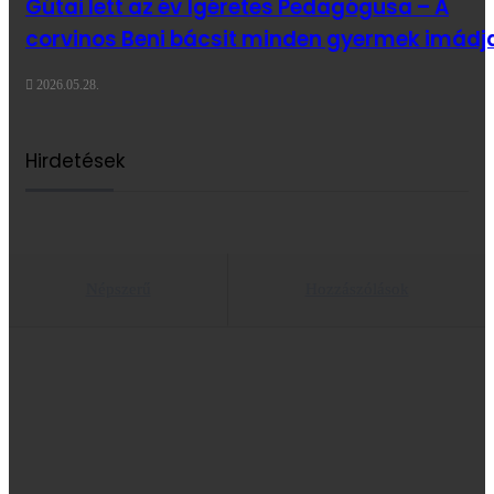
Gútai lett az év Ígéretes Pedagógusa – A
corvinos Beni bácsit minden gyermek imádj
2026.05.28.
Hirdetések
Népszerű
Hozzászólások