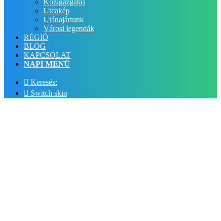
Közigazgatás
Utcakép
Utánajártunk
Városi legendák
RÉGIÓ
BLOG
KAPCSOLAT
NAPI MENÜ
Keresés:
Switch skin