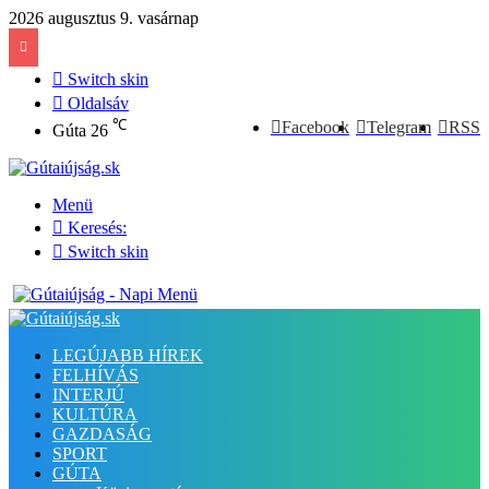
2026 augusztus 9. vasárnap
Switch skin
Oldalsáv
℃
Facebook
Telegram
RSS
Gúta
26
Menü
Keresés:
Switch skin
LEGÚJABB HÍREK
FELHÍVÁS
INTERJÚ
KULTÚRA
GAZDASÁG
SPORT
GÚTA