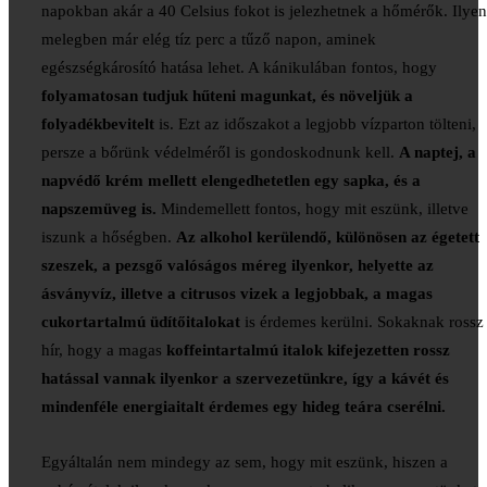
napokban akár a 40 Celsius fokot is jelezhetnek a hőmérők. Ilyen
melegben már elég tíz perc a tűző napon, aminek
egészségkárosító hatása lehet. A kánikulában fontos, hogy
folyamatosan tudjuk hűteni magunkat, és növeljük a
folyadékbevitelt
is. Ezt az időszakot a legjobb vízparton tölteni,
persze a bőrünk védelméről is gondoskodnunk kell.
A naptej, a
napvédő krém mellett elengedhetetlen egy sapka, és a
napszemüveg is.
Mindemellett fontos, hogy mit eszünk, illetve
iszunk a hőségben.
Az alkohol kerülendő, különösen az égetett
szeszek, a pezsgő valóságos méreg ilyenkor, helyette az
ásványvíz, illetve a citrusos vizek a legjobbak, a magas
cukortartalmú üdítőitalokat
is érdemes kerülni. Sokaknak rossz
hír, hogy a magas
koffeintartalmú italok kifejezetten rossz
hatással vannak ilyenkor a szervezetünkre, így a kávét és
mindenféle energiaitalt érdemes egy hideg teára cserélni.
Egyáltalán nem mindegy az sem, hogy mit eszünk, hiszen a