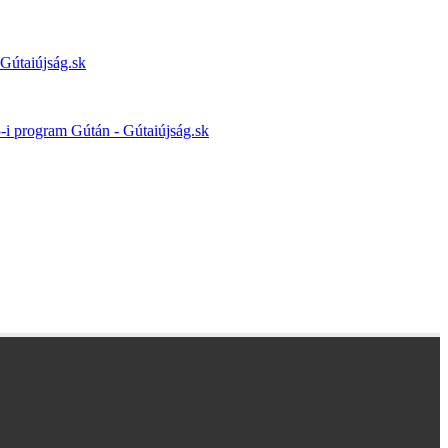
 Gútaiújság.sk
5-i program Gútán - Gútaiújság.sk