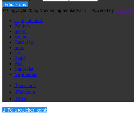
© Copyright 2026, Minden jog fenntartva! |
Powered by
AKRIS a
Legújabb hírek
Felhívás
Interjú
Kultúra
Gazdaság
Sport
Gúta
Régió
Blog
Kapcsolat
Napi menü
Facebook
Telegram
RSS
'Fel a tetejéhez' gomb