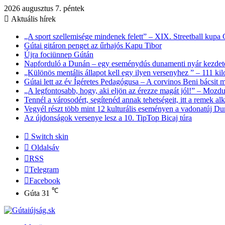
2026 augusztus 7. péntek
Aktuális hírek
„A sport szellemisége mindenek felett” – XIX. Streetball kupa
Gútai gitáron penget az űrhajós Kapu Tibor
Újra fociünnep Gútán
Napforduló a Dunán – egy eseménydús dunamenti nyár kezdet
„Különös mentális állapot kell egy ilyen versenyhez ” – 111 kil
Gútai lett az év Ígéretes Pedagógusa – A corvinos Beni bácsit
„A legfontosabb, hogy, aki eljön az érezze magát jól!” – Mozdu
Tennél a városodért, segítenéd annak tehetségeit, itt a remek al
Vegyél részt több mint 12 kulturális eseményen a vadonatúj Du
Az újdonságok versenye lesz a 10. TipTop Bicaj túra
Switch skin
Oldalsáv
RSS
Telegram
Facebook
℃
Gúta
31