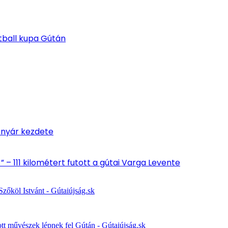
etball kupa Gútán
 nyár kezdete
” – 111 kilométert futott a gútai Varga Levente
zőköl Istvánt - Gútaiújság.sk
ott művészek lépnek fel Gútán - Gútaiújság.sk