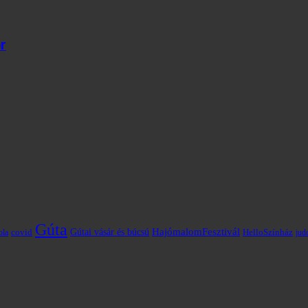
r
Gúta
HajómalomFesztivál
covid
Gútai vásár és búcsú
HelloSzínház
ola
jud