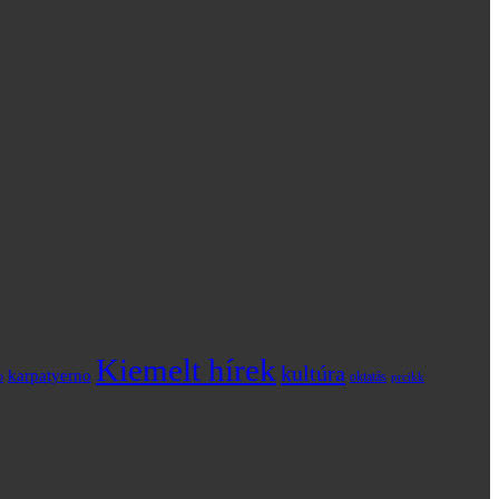
Kiemelt hírek
kultúra
karpatyerno
o
oktatás
prcikk