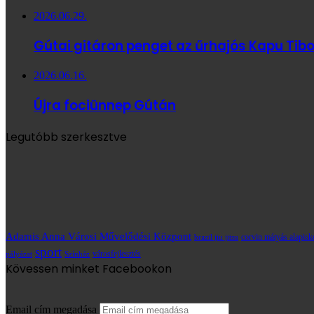
2026.06.29.
Gútai gitáron penget az űrhajós Kapu Tibo
2026.06.16.
Újra fociünnep Gútán
Legutóbb szerkesztve
Adamis Anna Városi Művelődési Központ
brazil jiu jitsu
corvin mátyás alapisk
sport
városfejlesztés
pályázat
Színház
Kövessen minket Facebookon
Email cím megadása