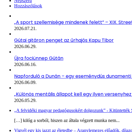
Népszerű
Hozzászólások
„A sport szellemisége mindenek felett” – XIX. Stre
2026.07.21.
Gútai gitáron penget az űrhajós Kapu Tibor
2026.06.29.
Újra fociünnep Gútán
2026.06.16.
Napforduló a Dunán – egy eseménydús dunamenti
2026.06.09.
„Különös mentális állapot kell egy ilyen versenyhez 
2026.05.29.
„A felvidéki magyar pedagógusokért dolgozunk” - Kitüntették S
[…] kilóg a sorból, hiszen az általa végzett munka nem...
Vigyél egy kis jazzt az életedbe – Aranylemezes előadók, díjaz