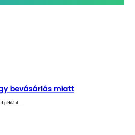
gy bevásárlás miatt
ajd például…