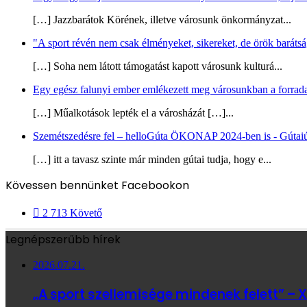
[…] Jazzbarátok Körének, illetve városunk önkormányzat...
"A sport révén nem csak élményeket, sikereket, de örök barátságo
[…] Soha nem látott támogatást kapott városunk kulturá...
Egy egész falunyi ember emlékezett meg városunkban a forradal
[…] Műalkotások lepték el a városházát […]...
Szemétszedésre fel – helloGúta ÖKONAP 2024-ben is - Gútaiú
[…] itt a tavasz szinte már minden gútai tudja, hogy e...
Kövessen bennünket Facebookon
2 713
Követő
Legnépszerűbb hírek
2026.07.21.
„A sport szellemisége mindenek felett” – X