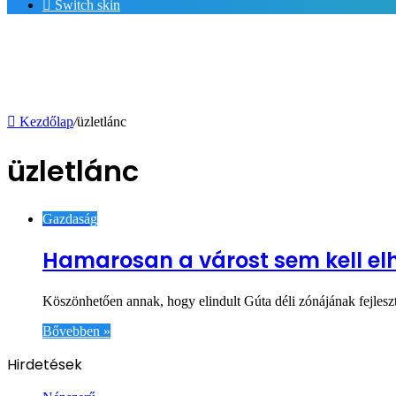
Switch skin
Kezdőlap
/
üzletlánc
üzletlánc
Gazdaság
Hamarosan a várost sem kell el
Köszönhetően annak, hogy elindult Gúta déli zónájának fejleszt
Bővebben »
Hirdetések