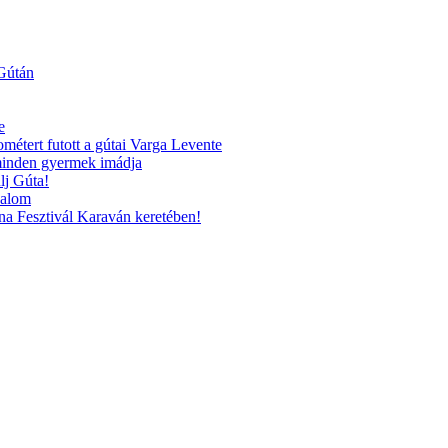
 Gútán
e
ométert futott a gútai Varga Levente
 minden gyermek imádja
lj Gúta!
kalom
na Fesztivál Karaván keretében!