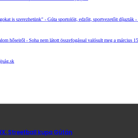
kat is szerezhetünk" - Gúta sportolóit, edzőit, sportvezetőit díjazták -
om hőseiről - Soha nem látott összefogással valósult meg a március 1
jság.sk
IX. Streetball kupa Gútán