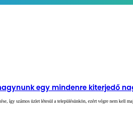
hagynunk egy mindenre kiterjedő na
ése, így számos üzlet létesül a településünkön, ezért végre nem kell m