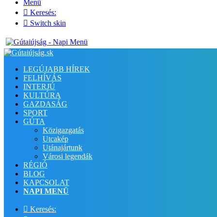
Menü
Keresés:
Switch skin
LEGÚJABB HÍREK
FELHÍVÁS
INTERJÚ
KULTÚRA
GAZDASÁG
SPORT
GÚTA
Közigazgatás
Utcakép
Utánajártunk
Városi legendák
RÉGIÓ
BLOG
KAPCSOLAT
NAPI MENÜ
Keresés: