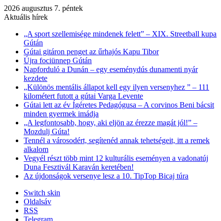
2026 augusztus 7. péntek
Aktuális hírek
„A sport szellemisége mindenek felett” – XIX. Streetball kupa
Gútán
Gútai gitáron penget az űrhajós Kapu Tibor
Újra fociünnep Gútán
Napforduló a Dunán – egy eseménydús dunamenti nyár
kezdete
„Különös mentális állapot kell egy ilyen versenyhez ” – 111
kilométert futott a gútai Varga Levente
Gútai lett az év Ígéretes Pedagógusa – A corvinos Beni bácsit
minden gyermek imádja
„A legfontosabb, hogy, aki eljön az érezze magát jól!” –
Mozdulj Gúta!
Tennél a városodért, segítenéd annak tehetségeit, itt a remek
alkalom
Vegyél részt több mint 12 kulturális eseményen a vadonatúj
Duna Fesztivál Karaván keretében!
Az újdonságok versenye lesz a 10. TipTop Bicaj túra
Switch skin
Oldalsáv
RSS
Telegram