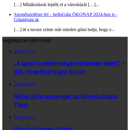
[…] Műalkotások lepték el a városházát […]...
Szemétszedésre fel – helloGúta ÖKONAP 2024-ben is -
Gútaiújság.sk
[…] itt a tavasz szinte már minden gútai tudja, hogy e...
Legnépszerűbb hírek
2026.07.21.
„A sport szellemisége mindenek felett” –
XIX. Streetball kupa Gútán
2026.06.29.
Gútai gitáron penget az űrhajós Kapu
Tibor
2026.06.16.
Újra fociünnep Gútán