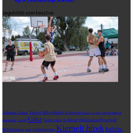
Legutóbb szerkesztve
Adamis Anna Városi Művelődési Központ
brazil jiu jitsu
corvin mátyás
Gúta
HajómalomFesztivál
covid
Gútai vásár és búcsú
alapiskola
Kiemelt hírek
kultúra
karpatyerno
HelloSzínház
judo