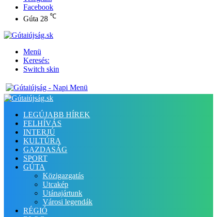
Facebook
℃
Gúta
28
Menü
Keresés:
Switch skin
LEGÚJABB HÍREK
FELHÍVÁS
INTERJÚ
KULTÚRA
GAZDASÁG
SPORT
GÚTA
Közigazgatás
Utcakép
Utánajártunk
Városi legendák
RÉGIÓ