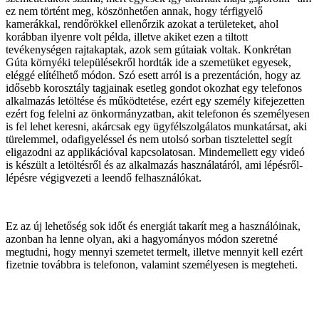
ez nem történt meg, köszönhetően annak, hogy térfigyelő
kamerákkal, rendőrökkel ellenőrzik azokat a területeket, ahol
korábban ilyenre volt példa, illetve akiket ezen a tiltott
tevékenységen rajtakaptak, azok sem gútaiak voltak. Konkrétan
Gúta környéki településekről hordták ide a szemetüket egyesek,
eléggé elítélhető módon. Szó esett arról is a prezentáción, hogy az
idősebb korosztály tagjainak esetleg gondot okozhat egy telefonos
alkalmazás letöltése és működtetése, ezért egy személy kifejezetten
ezért fog felelni az önkormányzatban, akit telefonon és személyesen
is fel lehet keresni, akárcsak egy ügyfélszolgálatos munkatársat, aki
türelemmel, odafigyeléssel és nem utolsó sorban tisztelettel segít
eligazodni az applikációval kapcsolatosan. Mindemellett egy videó
is készült a letöltésről és az alkalmazás használatáról, ami lépésről-
lépésre végigvezeti a leendő felhasználókat.
Ez az új lehetőség sok időt és energiát takarít meg a használóinak,
azonban ha lenne olyan, aki a hagyományos módon szeretné
megtudni, hogy mennyi szemetet termelt, illetve mennyit kell ezért
fizetnie továbbra is telefonon, valamint személyesen is megteheti.