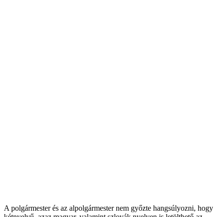
A polgármester és az alpolgármester nem győzte hangsúlyozni, hogy
kétnyelvű, azaz magyar, valamint szlovák nyelven is letölthető az