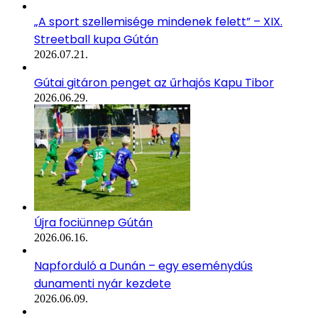
„A sport szellemisége mindenek felett” – XIX.
Streetball kupa Gútán
2026.07.21.
Gútai gitáron penget az űrhajós Kapu Tibor
2026.06.29.
Újra fociünnep Gútán
2026.06.16.
Napforduló a Dunán – egy eseménydús
dunamenti nyár kezdete
2026.06.09.