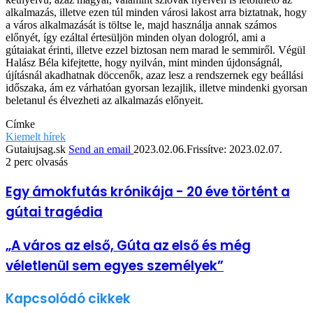
alkalmazás, illetve ezen túl minden városi lakost arra biztatnak, hogy
a város alkalmazását is töltse le, majd használja annak számos
előnyét, így ezáltal értesüljön minden olyan dologról, ami a
gútaiakat érinti, illetve ezzel biztosan nem marad le semmiről. Végül
Halász Béla kifejtette, hogy nyilván, mint minden újdonságnál,
újításnál akadhatnak döccenők, azaz lesz a rendszernek egy beállási
időszaka, ám ez várhatóan gyorsan lezajlik, illetve mindenki gyorsan
beletanul és élvezheti az alkalmazás előnyeit.
Címke
Kiemelt hírek
Gutaiujsag.sk
Send an email
2023.02.06.
Frissítve: 2023.02.07.
2 perc olvasás
Egy ámokfutás krónikája - 20 éve történt a
gútai tragédia
„A város az első, Gúta az első és még
véletlenül sem egyes személyek”
Kapcsolódó cikkek