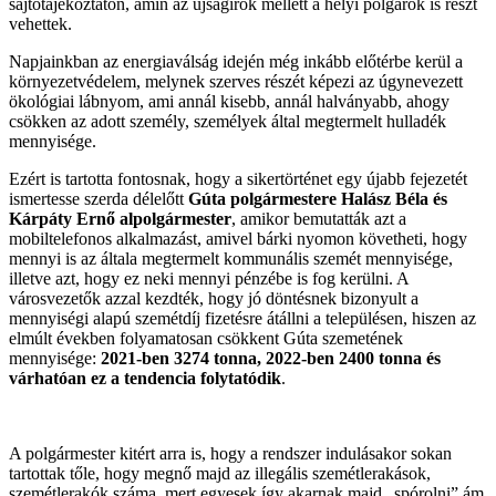
sajtótájékoztatón, amin az újságírók mellett a helyi polgárok is részt
vehettek.
Napjainkban az energiaválság idején még inkább előtérbe kerül a
környezetvédelem, melynek szerves részét képezi az úgynevezett
ökológiai lábnyom, ami annál kisebb, annál halványabb, ahogy
csökken az adott személy, személyek által megtermelt hulladék
mennyisége.
Ezért is tartotta fontosnak, hogy a sikertörténet egy újabb fejezetét
ismertesse szerda délelőtt
Gúta polgármestere Halász Béla és
Kárpáty Ernő alpolgármester
, amikor bemutatták azt a
mobiltelefonos alkalmazást, amivel bárki nyomon követheti, hogy
mennyi is az általa megtermelt kommunális szemét mennyisége,
illetve azt, hogy ez neki mennyi pénzébe is fog kerülni. A
városvezetők azzal kezdték, hogy jó döntésnek bizonyult a
mennyiségi alapú szemétdíj fizetésre átállni a településen, hiszen az
elmúlt években folyamatosan csökkent Gúta szemetének
mennyisége:
2021-ben 3274 tonna, 2022-ben 2400 tonna és
várhatóan ez a tendencia folytatódik
.
A polgármester kitért arra is, hogy a rendszer indulásakor sokan
tartottak tőle, hogy megnő majd az illegális szemétlerakások,
szemétlerakók száma, mert egyesek így akarnak majd „spórolni” ám