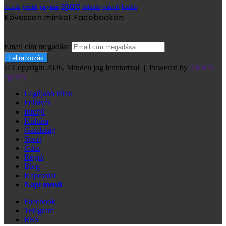
sport
oktatás
prcikk
városfejlesztés
pályázat
Színház
Kövessen minket Facebookon
Email cím megadása
© Copyright 2026, Minden jog fenntartva! |
Powered by
AKRIS
agency
Legújabb hírek
Felhívás
Interjú
Kultúra
Gazdaság
Sport
Gúta
Régió
Blog
Kapcsolat
Napi menü
Facebook
Telegram
RSS