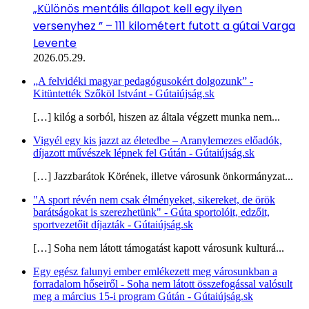
„Különös mentális állapot kell egy ilyen
versenyhez ” – 111 kilométert futott a gútai Varga
Levente
2026.05.29.
„A felvidéki magyar pedagógusokért dolgozunk” -
Kitüntették Szőköl Istvánt - Gútaiújság.sk
[…] kilóg a sorból, hiszen az általa végzett munka nem...
Vigyél egy kis jazzt az életedbe – Aranylemezes előadók,
díjazott művészek lépnek fel Gútán - Gútaiújság.sk
[…] Jazzbarátok Körének, illetve városunk önkormányzat...
"A sport révén nem csak élményeket, sikereket, de örök
barátságokat is szerezhetünk" - Gúta sportolóit, edzőit,
sportvezetőit díjazták - Gútaiújság.sk
[…] Soha nem látott támogatást kapott városunk kulturá...
Egy egész falunyi ember emlékezett meg városunkban a
forradalom hőseiről - Soha nem látott összefogással valósult
meg a március 15-i program Gútán - Gútaiújság.sk