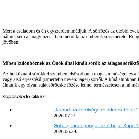
Mert a családom és én egyszerűen imádjuk. A sörfőzés az utóbbi évekb
nálunk sem a „nagy tizes”-ben merül ki az emberek sörismerete. Rengete
jövőben.
Miben különböznek az Önök által kínált sörök az átlagos sörökt
Az hétköznapi sörökkel szemben elsősorban a magas minőséget és a k
vagy alsó erjesztésű (ismertebb nevén: lager) sörről. A kínálatunkba
álmunk egy olyan saját söröcske főzése lenne, természetesen a mi má
Kapcsolódó cikkek
„A sport szellemisége mindenek felett” 
2026.07.21.
Gútai gitáron penget az űrhajós Kapu T
2026.06.29.