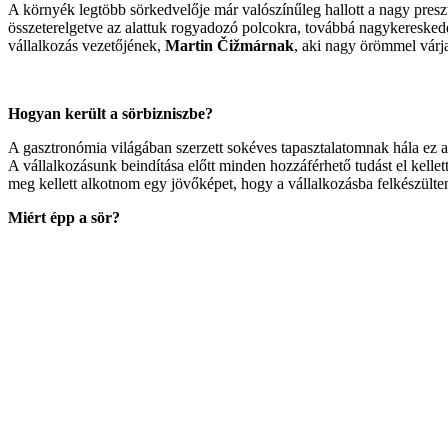
A környék legtöbb sörkedvelője már valószínűleg hallott a nagy presz
összeterelgetve az alattuk rogyadozó polcokra, továbbá nagykereskedé
vállalkozás vezetőjének,
Martin Čižmárnak
, aki nagy örömmel várj
Hogyan került a sörbizniszbe?
A gasztronómia világában szerzett sokéves tapasztalatomnak hála ez a 
A vállalkozásunk beindítása előtt minden hozzáférhető tudást el kellet
meg kellett alkotnom egy jövőképet, hogy a vállalkozásba felkészülte
Miért épp a sör?