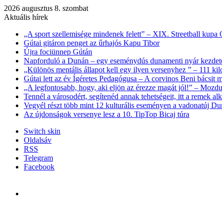
2026 augusztus 8. szombat
Aktuális hírek
„A sport szellemisége mindenek felett” – XIX. Streetball kupa
Gútai gitáron penget az űrhajós Kapu Tibor
Újra fociünnep Gútán
Napforduló a Dunán – egy eseménydús dunamenti nyár kezdet
„Különös mentális állapot kell egy ilyen versenyhez ” – 111 kil
Gútai lett az év Ígéretes Pedagógusa – A corvinos Beni bácsit
„A legfontosabb, hogy, aki eljön az érezze magát jól!” – Mozdu
Tennél a városodért, segítenéd annak tehetségeit, itt a remek al
Vegyél részt több mint 12 kulturális eseményen a vadonatúj Du
Az újdonságok versenye lesz a 10. TipTop Bicaj túra
Switch skin
Oldalsáv
RSS
Telegram
Facebook