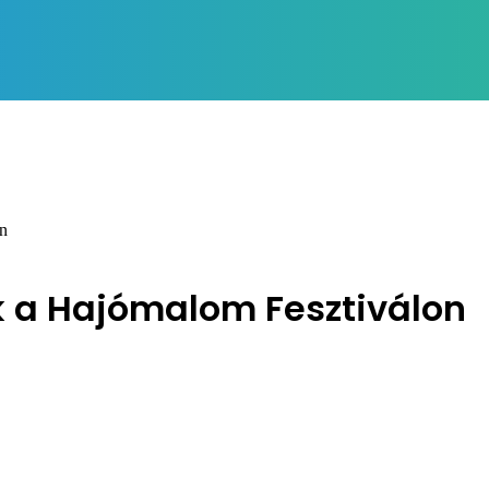
on
k a Hajómalom Fesztiválon