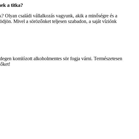
ek a titka?
k? Olyan családi vállalkozás vagyunk, akik a minőségre és a
djön. Mivel a sörözőnket teljesen szabadon, a saját víziónk
 hidegen komlózott alkoholmentes sör fogja várni. Természetesen
dőket!