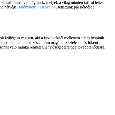
 sörfajtát kínál vendégeinek, melyek a világ minden tájáról lettek
t a hétvégi
Hajómalom Fesztiválon
, feltettünk pár kérdést a
kollégám vezetett, aki a kezdeteknél mellettem állt és inspirált.
ismernem, fel kellett készülnöm magára az ízlelésre, és főként
örrel való munka rengeteg lehetőséget teremt a továbbfejlődésre.