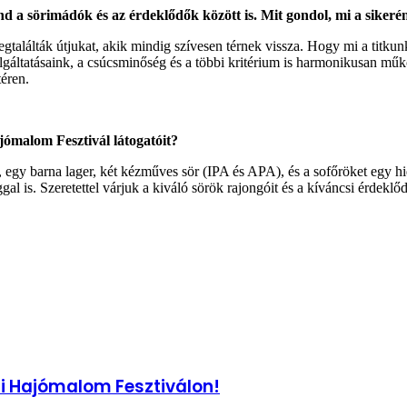
 a sörimádók és az érdeklődők között is. Mit gondol, mi a sikerén
alálták útjukat, akik mindig szívesen térnek vissza. Hogy mi a titkun
gáltatásaink, a csúcsminőség és a többi kritérium is harmonikusan műkö
téren.
jómalom Fesztivál látogatóit?
er, egy barna lager, két kézműves sör (IPA és APA), és a sofőröket egy
 is. Szeretettel várjuk a kiváló sörök rajongóit és a kíváncsi érdeklő
tai Hajómalom Fesztiválon!