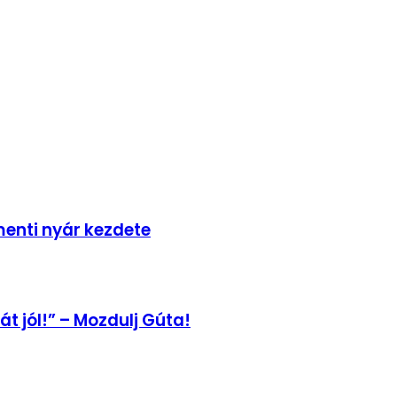
enti nyár kezdete
t jól!” – Mozdulj Gúta!