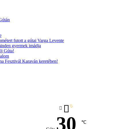
 Gútán
e
ométert futott a gútai Varga Levente
 minden gyermek imádja
lj Gúta!
kalom
na Fesztivál Karaván keretében!
30
℃