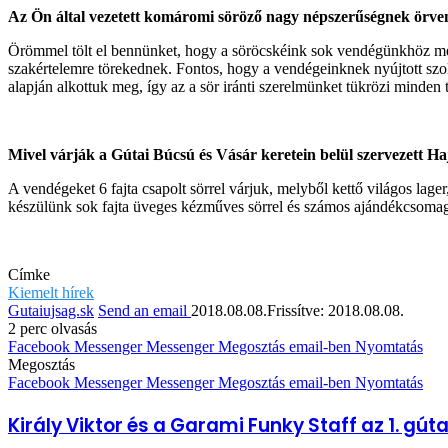
Az Ön által vezetett komáromi söröző nagy népszerűségnek örvend
Örömmel tölt el bennünket, hogy a söröcskéink sok vendégünkhöz megt
szakértelemre törekednek. Fontos, hogy a vendégeinknek nyújtott szol
alapján alkottuk meg, így az a sör iránti szerelmünket tükrözi minden 
Mivel várják a Gútai Búcsú és Vásár keretein belül szervezett Ha
A vendégeket 6 fajta csapolt sörrel várjuk, melyből kettő világos lag
készülünk sok fajta üveges kézműves sörrel és számos ajándékcsomaggal
Címke
Kiemelt hírek
Gutaiujsag.sk
Send an email
2018.08.08.
Frissítve: 2018.08.08.
2 perc olvasás
Facebook
Messenger
Messenger
Megosztás email-ben
Nyomtatás
Megosztás
Facebook
Messenger
Messenger
Megosztás email-ben
Nyomtatás
Király Viktor és a Garami Funky Staff az 1. gú