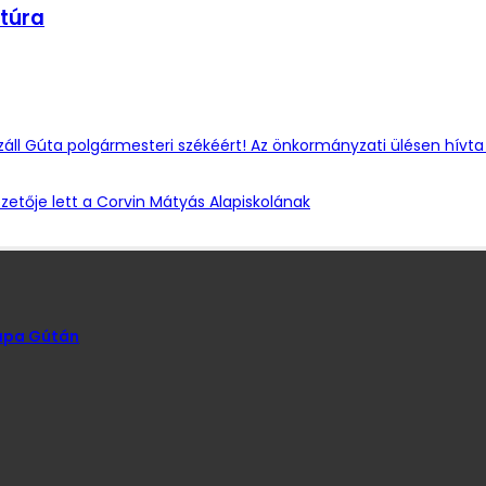
 túra
záll Gúta polgármesteri székéért! Az önkormányzati ülésen hívta
ezetője lett a Corvin Mátyás Alapiskolának
kupa Gútán