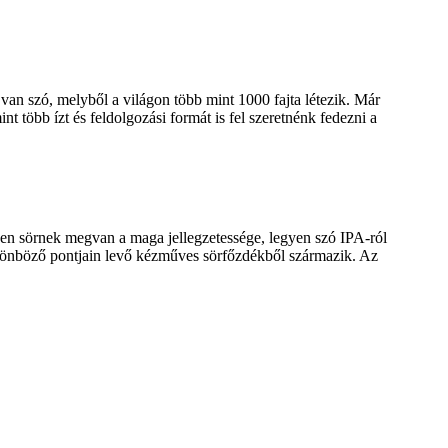
van szó, melyből a világon több mint 1000 fajta létezik. Már
t több ízt és feldolgozási formát is fel szeretnénk fedezni a
en sörnek megvan a maga jellegzetessége, legyen szó IPA-ról
 különböző pontjain levő kézműves sörfőzdékből származik. Az