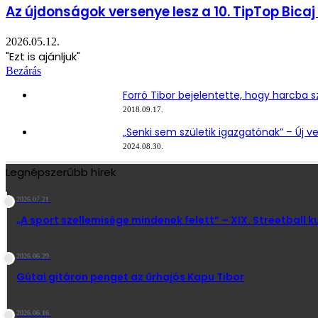
Az újdonságok versenye lesz a 10. TipTop Bicaj
2026.05.12.
"Ezt is ajánljuk"
Bezárás
Forró Tibor bejelentette, hogy harcba s
2018.09.17.
„Senki sem születik igazgatónak” – Új v
2024.08.30.
Legnépszerűbb hírek
2026.07.21.
„A sport szellemisége mindenek felett” – XIX. Streetball 
2026.06.29.
Gútai gitáron penget az űrhajós Kapu Tibor
2026.06.16.