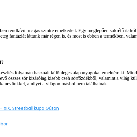
en rendkívül magas szintre emelkedett. Egy meglepően sokrétű italról 
g fantáziát láttunk már régen is, és most is ebben a termékben, valamin
ől?
észítés folyamán használt különleges alapanyagokat emelném ki. Mind
n levő összes sör kizárólag kisebb cseh sörfőzdékből, valamint a világ
rkanevünkkel, amilyet a világon máshol nem találhatnak.
– XIX. Streetball kupa Gútán
ibor