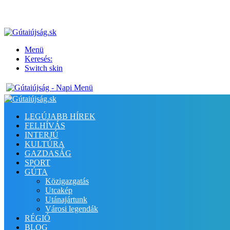
Menü
Keresés:
Switch skin
LEGÚJABB HÍREK
FELHÍVÁS
INTERJÚ
KULTÚRA
GAZDASÁG
SPORT
GÚTA
Közigazgatás
Utcakép
Utánajártunk
Városi legendák
RÉGIÓ
BLOG