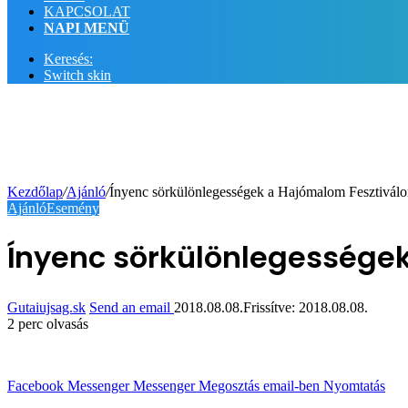
KAPCSOLAT
NAPI MENÜ
Keresés:
Switch skin
Kezdőlap
/
Ajánló
/
Ínyenc sörkülönlegességek a Hajómalom Fesztivál
Ajánló
Esemény
Ínyenc sörkülönlegessége
Gutaiujsag.sk
Send an email
2018.08.08.
Frissítve: 2018.08.08.
2 perc olvasás
Facebook
Messenger
Messenger
Megosztás email-ben
Nyomtatás