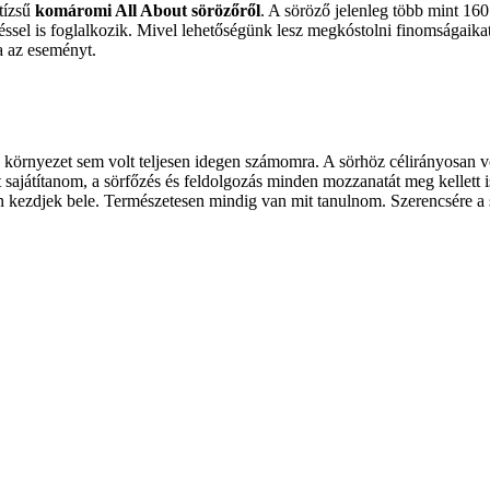
tízsű
komáromi All About sörözőről
. A söröző jelenleg több mint 160
ssel is foglalkozik. Mivel lehetőségünk lesz megkóstolni finomságaika
a az eseményt.
környezet sem volt teljesen idegen számomra. A sörhöz célirányosan volt 
t sajátítanom, a sörfőzés és feldolgozás minden mozzanatát meg kellett 
n kezdjek bele. Természetesen mindig van mit tanulnom. Szerencsére a s