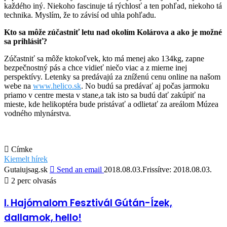
každého iný. Niekoho fascinuje tá rýchlosť a ten pohľad, niekoho tá
technika. Myslím, že to závisí od uhla pohľadu.
Kto sa môže zúčastniť letu nad okolím Kolárova a ako je možné
sa prihlásiť?
Zúčastniť sa môže ktokoľvek, kto má menej ako 134kg, zapne
bezpečnostný pás a chce vidieť niečo viac a z mierne inej
perspektívy. Letenky sa predávajú za zníženú cenu online na našom
webe na
www.helico.sk
. No budú sa predávať aj počas jarmoku
priamo v centre mesta v stane,a tak isto sa budú dať zakúpiť na
mieste, kde helikoptéra bude pristávať a odlietať za areálom Múzea
vodného mlynárstva.
Címke
Kiemelt hírek
Gutaiujsag.sk
Send an email
2018.08.03.
Frissítve: 2018.08.03.
2 perc olvasás
I. Hajómalom Fesztivál Gútán-Ízek,
dallamok, hello!