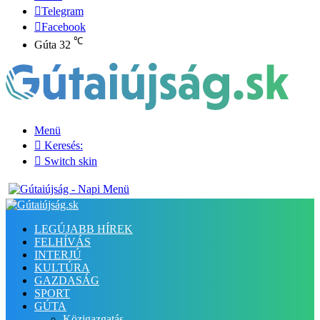
Telegram
Facebook
℃
Gúta
32
Menü
Keresés:
Switch skin
LEGÚJABB HÍREK
FELHÍVÁS
INTERJÚ
KULTÚRA
GAZDASÁG
SPORT
GÚTA
Közigazgatás