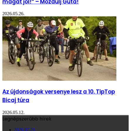
magát jól!” – Mozdulj Gúta!
2026.05.26.
Az újdonságok versenye lesz a 10. TipTop
Bicaj túra
2026.05.12.
Legnépszerűbb hírek
2026.07.21.