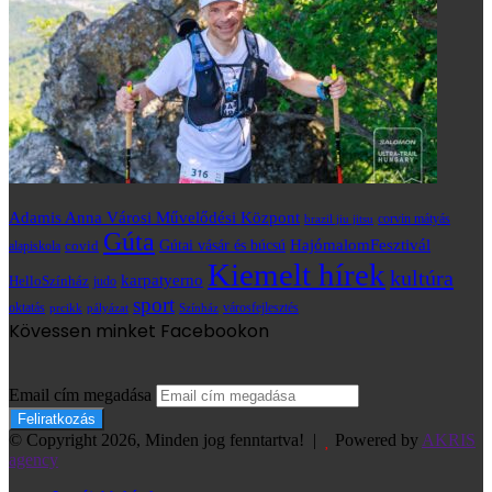
Adamis Anna Városi Művelődési Központ
brazil jiu jitsu
corvin mátyás
Gúta
HajómalomFesztivál
covid
Gútai vásár és búcsú
alapiskola
Kiemelt hírek
kultúra
karpatyerno
HelloSzínház
judo
sport
oktatás
prcikk
városfejlesztés
pályázat
Színház
Kövessen minket Facebookon
Email cím megadása
© Copyright 2026, Minden jog fenntartva! |
Powered by
AKRIS
agency