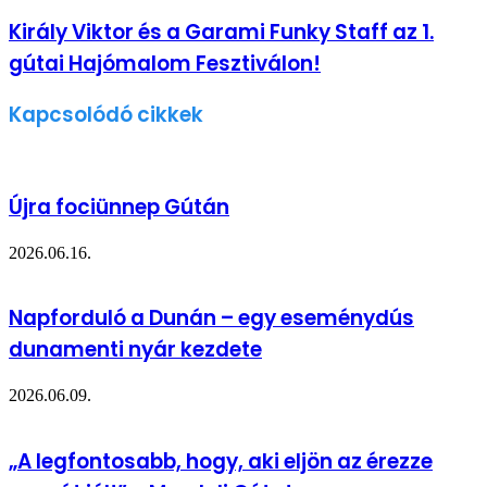
Király Viktor és a Garami Funky Staff az 1.
gútai Hajómalom Fesztiválon!
Kapcsolódó cikkek
Újra fociünnep Gútán
2026.06.16.
Napforduló a Dunán – egy eseménydús
dunamenti nyár kezdete
2026.06.09.
„A legfontosabb, hogy, aki eljön az érezze