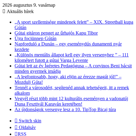
2026 augusztus 9. vasárnap
Aktuális hírek
„A sport szellemisége mindenek felett” – XIX. Streetball kupa
Gútán
Gútai gitáron penget az űrhajós Kapu Tibor
Újra fociünnep Gútán
Napforduló a Dunán – egy eseménydús dunamenti nyár
kezdete
„Különös mentális állapot kell egy ilyen versenyhez ” – 111
kilométert futott a gútai Varga Levente
Gútai lett az év Ígéretes Pedagógusa – A corvinos Beni bácsit
minden gyermek imádja
„A legfontosabb, hogy, aki eljön az érezze magát jól!” –
Mozdulj Gúta!
Tennél a városodért, segítenéd annak tehetségeit, itt a remek
alkalom
Vegyél részt több mint 12 kulturális eseményen a vadonatúj
Duna Fesztivál Karaván keretében!
Az újdonságok versenye lesz a 10. TipTop Bicaj túra
Switch skin
Oldalsáv
RSS