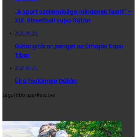
„A sport szellemisége mindenek felett” –
XIX. Streetball kupa Gútán
2026.06.29.
Gútai gitáron penget az űrhajós Kapu
Tibor
2026.06.16.
Újra fociünnep Gútán
Legutóbb szerkesztve