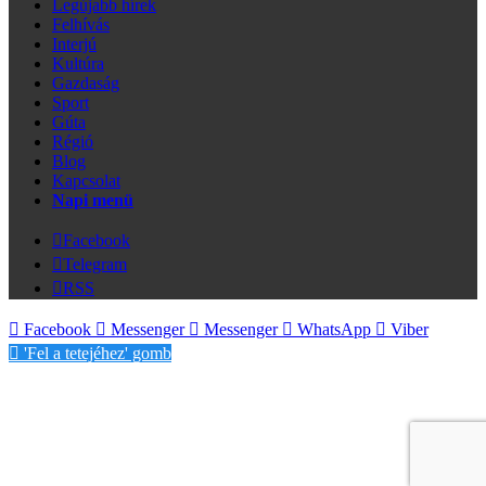
Legújabb hírek
Felhívás
Interjú
Kultúra
Gazdaság
Sport
Gúta
Régió
Blog
Kapcsolat
Napi menü
Facebook
Telegram
RSS
Facebook
Messenger
Messenger
WhatsApp
Viber
'Fel a tetejéhez' gomb