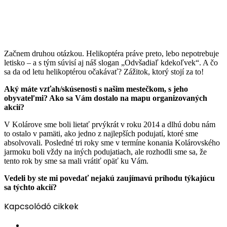
Začnem druhou otázkou. Helikoptéra práve preto, lebo nepotrebuje
letisko – a s tým súvisí aj náš slogan „Odvšadiaľ kdekoľvek“. A čo
sa da od letu helikoptérou očakávať? Zážitok, ktorý stojí za to!
Aký máte vzťah/skúsenosti s našim mestečkom, s jeho
obyvateľmi? Ako sa Vám dostalo na mapu organizovaných
akcií?
V Kolárove sme boli lietať prvýkrát v roku 2014 a dlhú dobu nám
to ostalo v pamäti, ako jedno z najlepších podujatí, ktoré sme
absolvovali. Posledné tri roky sme v termíne konania Kolárovského
jarmoku boli vždy na iných podujatiach, ale rozhodli sme sa, že
tento rok by sme sa mali vrátiť opäť ku Vám.
Vedeli by ste mi povedať nejakú zaujímavú príhodu týkajúcu
sa týchto akcií?
Kapcsolódó cikkek