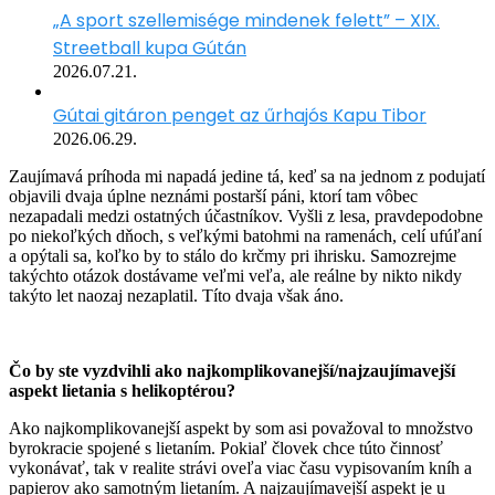
„A sport szellemisége mindenek felett” – XIX.
Streetball kupa Gútán
2026.07.21.
Gútai gitáron penget az űrhajós Kapu Tibor
2026.06.29.
Zaujímavá príhoda mi napadá jedine tá, keď sa na jednom z podujatí
objavili dvaja úplne neznámi postarší páni, ktorí tam vôbec
nezapadali medzi ostatných účastníkov. Vyšli z lesa, pravdepodobne
po niekoľkých dňoch, s veľkými batohmi na ramenách, celí ufúľaní
a opýtali sa, koľko by to stálo do krčmy pri ihrisku. Samozrejme
takýchto otázok dostávame veľmi veľa, ale reálne by nikto nikdy
takýto let naozaj nezaplatil. Títo dvaja však áno.
Čo by ste vyzdvihli ako najkomplikovanejší/najzaujímavejší
aspekt lietania s helikoptérou?
Ako najkomplikovanejší aspekt by som asi považoval to množstvo
byrokracie spojené s lietaním. Pokiaľ človek chce túto činnosť
vykonávať, tak v realite strávi oveľa viac času vypisovaním kníh a
papierov ako samotným lietaním. A najzaujímavejší aspekt je u