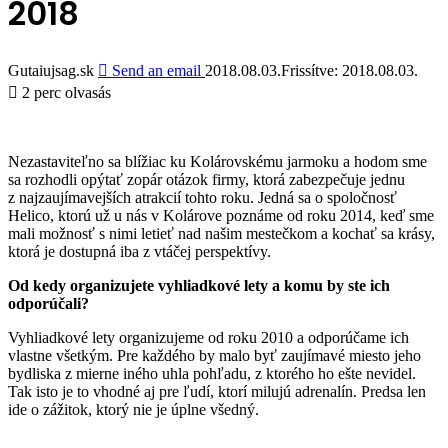
2018
Gutaiujsag.sk
Send an email
2018.08.03.
Frissítve: 2018.08.03.
2 perc olvasás
Nezastaviteľno sa blížiac ku Kolárovskému jarmoku a hodom sme
sa rozhodli opýtať zopár otázok firmy, ktorá zabezpečuje jednu
z najzaujímavejších atrakcií tohto roku. Jedná sa o spoločnosť
Helico, ktorú už u nás v Kolárove poznáme od roku 2014, keď sme
mali možnosť s nimi letieť nad našim mestečkom a kochať sa krásy,
ktorá je dostupná iba z vtáčej perspektívy.
Od kedy organizujete vyhliadkové lety a komu by ste ich
odporúčali?
Vyhliadkové lety organizujeme od roku 2010 a odporúčame ich
vlastne všetkým. Pre každého by malo byť zaujímavé miesto jeho
bydliska z mierne iného uhla pohľadu, z ktorého ho ešte nevidel.
Tak isto je to vhodné aj pre ľudí, ktorí milujú adrenalín. Predsa len
ide o zážitok, ktorý nie je úplne všedný.