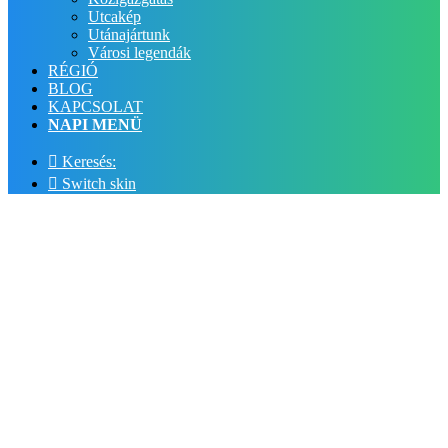
Utcakép
Utánajártunk
Városi legendák
RÉGIÓ
BLOG
KAPCSOLAT
NAPI MENÜ
Keresés:
Switch skin