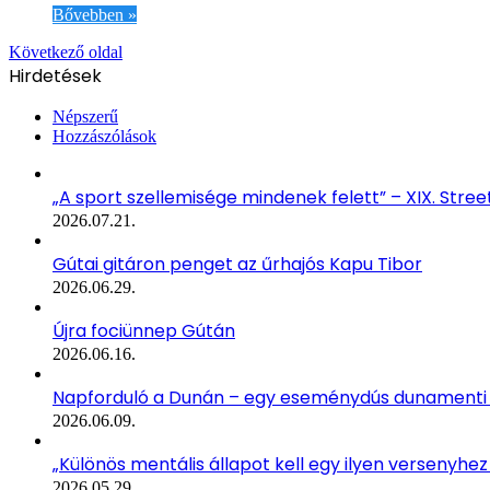
Bővebben »
Következő oldal
Hirdetések
Népszerű
Hozzászólások
„A sport szellemisége mindenek felett” – XIX. Stre
2026.07.21.
Gútai gitáron penget az űrhajós Kapu Tibor
2026.06.29.
Újra fociünnep Gútán
2026.06.16.
Napforduló a Dunán – egy eseménydús dunamenti
2026.06.09.
„Különös mentális állapot kell egy ilyen versenyhez 
2026.05.29.