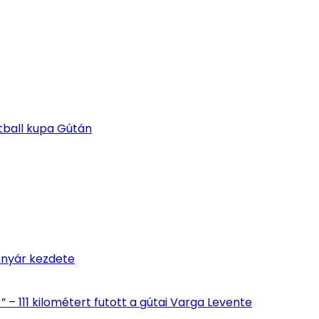
etball kupa Gútán
 nyár kezdete
” – 111 kilométert futott a gútai Varga Levente