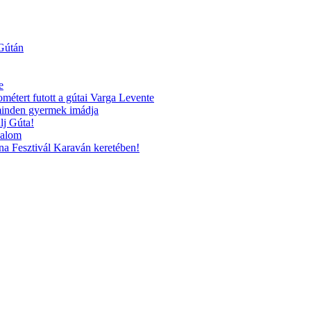
 Gútán
e
ométert futott a gútai Varga Levente
 minden gyermek imádja
lj Gúta!
kalom
na Fesztivál Karaván keretében!