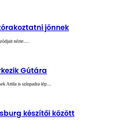
zórakoztatni jönnek
izódjait nézte.…
rkezik Gútára
ek Attila is színpadra lép…
sburg készítői között