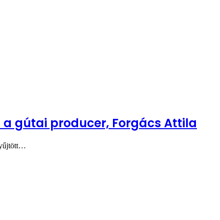
 a gútai producer, Forgács Attila
gyűjtött…