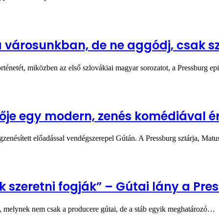
 a városunkban, de ne aggódj, csak s
ténetét, miközben az első szlovákiai magyar sorozatot, a Pressburg ep
lője egy modern, zenés komédiával é
enésített előadással vendégszerepel Gútán. A Pressburg sztárja, Matus
zeretni fogják” – Gútai lány a Pres
rg, melynek nem csak a producere gútai, de a stáb egyik meghatározó…