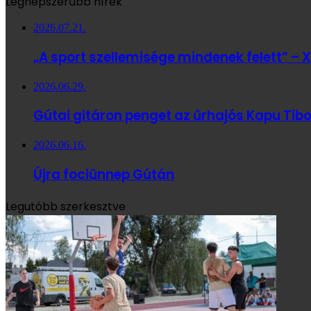
Legnépszerűbb hírek
2026.07.21.
„A sport szellemisége mindenek felett” – X
2026.06.29.
Gútai gitáron penget az űrhajós Kapu Tibo
2026.06.16.
Újra fociünnep Gútán
Legutóbb szerkesztve