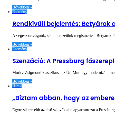
Bővebben »
Esemény
Rendkívüli bejelentés: Betyárok
Az egész országunk, sőt a nemzetünk megismerte a Betyárok tör
Bővebben »
Esemény
Szenzáció: A Pressburg főszerep
Móricz Zsigmond klasszikusa az Úri Muri egy modernizált, megz
Bővebben »
Hírek
„Bíztam abban, hogy az emberek s
Egyre sikeresebb az első szlovákiai magyar sorozat a Pressbu