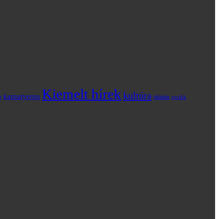
Kiemelt hírek
kultúra
karpatyerno
o
oktatás
prcikk