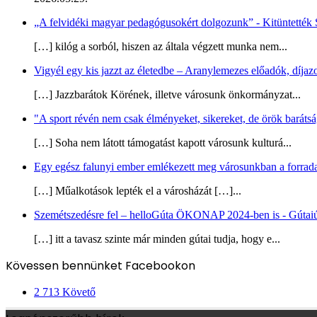
„A felvidéki magyar pedagógusokért dolgozunk” - Kitüntették S
[…] kilóg a sorból, hiszen az általa végzett munka nem...
Vigyél egy kis jazzt az életedbe – Aranylemezes előadók, díjaz
[…] Jazzbarátok Körének, illetve városunk önkormányzat...
"A sport révén nem csak élményeket, sikereket, de örök barátságo
[…] Soha nem látott támogatást kapott városunk kulturá...
Egy egész falunyi ember emlékezett meg városunkban a forradal
[…] Műalkotások lepték el a városházát […]...
Szemétszedésre fel – helloGúta ÖKONAP 2024-ben is - Gútaiú
[…] itt a tavasz szinte már minden gútai tudja, hogy e...
Kövessen bennünket Facebookon
2 713
Követő