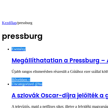
Kezdőlap
/
pressburg
pressburg
Esemény
Megállíthatatlan a Pressburg – A
Újabb rangos elismerésben részesült a Gútához ezer szállal köth
Bővebben »
Uncategorized @hu
A szlovák Oscar-díjra jelölték a
A televíziós, majd a netflixes siker, illetve a felvidéki magyar