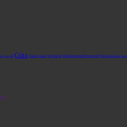
Gúta
HajómalomFesztivál
covid
Gútai vásár és búcsú
HelloSzínház
ola
jud
ency