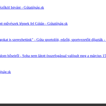
zőköl Istvánt - Gútaiújság.sk
ott művészek lépnek fel Gútán - Gútaiújság.sk
kat is szerezhetünk" - Gúta sportolóit, edzőit, sportvezetőit díjazták -
om hőseiről - Soha nem látott összefogással valósult meg a március 1
jság.sk