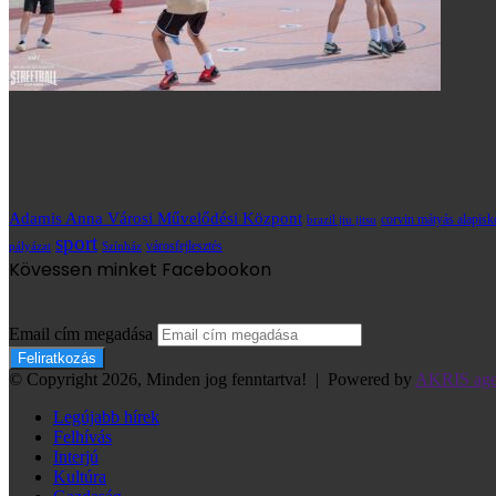
Adamis Anna Városi Művelődési Központ
brazil jiu jitsu
corvin mátyás alapisk
sport
városfejlesztés
pályázat
Színház
Kövessen minket Facebookon
Email cím megadása
© Copyright 2026, Minden jog fenntartva! |
Powered by
AKRIS ag
Legújabb hírek
Felhívás
Interjú
Kultúra