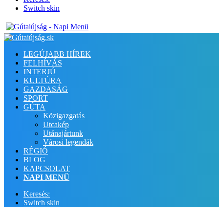
Switch skin
LEGÚJABB HÍREK
FELHÍVÁS
INTERJÚ
KULTÚRA
GAZDASÁG
SPORT
GÚTA
Közigazgatás
Utcakép
Utánajártunk
Városi legendák
RÉGIÓ
BLOG
KAPCSOLAT
NAPI MENÜ
Keresés:
Switch skin