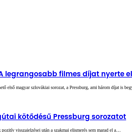
 legrangosabb filmes díjat nyerte el
ető első magyar szlovákiai sorozat, a Pressburg, ami három díjat is be
 gútai kötődésű Pressburg sorozatot
ság pozitív visszajelzései után a szakmai elismerés sem marad el a…