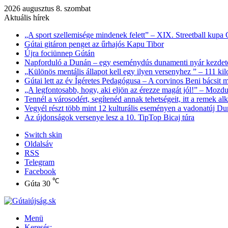
2026 augusztus 8. szombat
Aktuális hírek
„A sport szellemisége mindenek felett” – XIX. Streetball kupa
Gútai gitáron penget az űrhajós Kapu Tibor
Újra fociünnep Gútán
Napforduló a Dunán – egy eseménydús dunamenti nyár kezdet
„Különös mentális állapot kell egy ilyen versenyhez ” – 111 kil
Gútai lett az év Ígéretes Pedagógusa – A corvinos Beni bácsit
„A legfontosabb, hogy, aki eljön az érezze magát jól!” – Mozdu
Tennél a városodért, segítenéd annak tehetségeit, itt a remek al
Vegyél részt több mint 12 kulturális eseményen a vadonatúj Du
Az újdonságok versenye lesz a 10. TipTop Bicaj túra
Switch skin
Oldalsáv
RSS
Telegram
Facebook
℃
Gúta
30
Menü
Keresés: