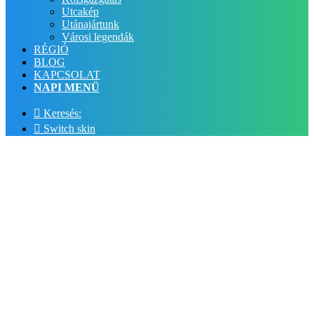
Utcakép
Utánajártunk
Városi legendák
RÉGIÓ
BLOG
KAPCSOLAT
NAPI MENÜ
Keresés:
Switch skin