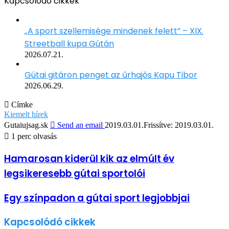
Kapcsolódó cikkek
„A sport szellemisége mindenek felett” – XIX.
Streetball kupa Gútán
2026.07.21.
Gútai gitáron penget az űrhajós Kapu Tibor
2026.06.29.
Címke
Kiemelt hírek
Gutaiujsag.sk
Send an email
2019.03.01.
Frissítve: 2019.03.01.
1 perc olvasás
Hamarosan kiderül kik az elmúlt év
legsikeresebb gútai sportolói
Egy színpadon a gútai sport legjobbjai
Kapcsolódó cikkek