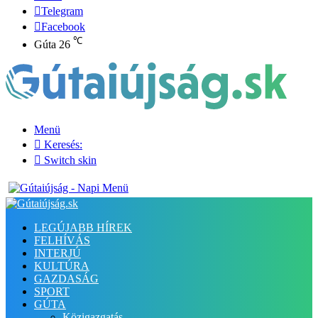
Telegram
Facebook
℃
Gúta
26
Menü
Keresés:
Switch skin
LEGÚJABB HÍREK
FELHÍVÁS
INTERJÚ
KULTÚRA
GAZDASÁG
SPORT
GÚTA
Közigazgatás