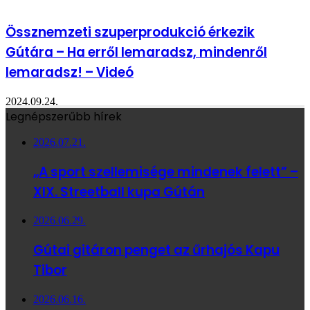
Össznemzeti szuperprodukció érkezik
Gútára – Ha erről lemaradsz, mindenről
lemaradsz! – Videó
2024.09.24.
Legnépszerűbb hírek
2026.07.21.
„A sport szellemisége mindenek felett” –
XIX. Streetball kupa Gútán
2026.06.29.
Gútai gitáron penget az űrhajós Kapu
Tibor
2026.06.16.