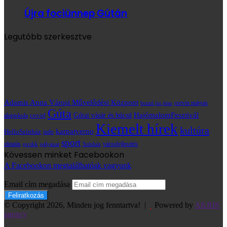
Újra fociünnep Gútán
Legutóbb szerkesztve
Adamis Anna Városi Művelődési Központ
brazil jiu jitsu
corvin mátyás
Gúta
HajómalomFesztivál
covid
Gútai vásár és búcsú
alapiskola
Kiemelt hírek
kultúra
karpatyerno
HelloSzínház
judo
sport
oktatás
prcikk
városfejlesztés
pályázat
Színház
Kövessen minket Facebookon
A Facebookon megtalálhatóak vagyunk
Email cím megadása
© Copyright 2026, Minden jog fenntartva! |
Powered by
AKRIS
agency