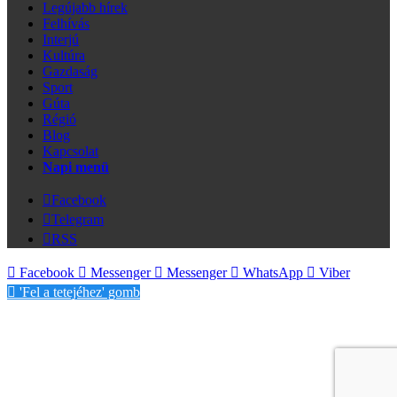
Legújabb hírek
Felhívás
Interjú
Kultúra
Gazdaság
Sport
Gúta
Régió
Blog
Kapcsolat
Napi menü
Facebook
Telegram
RSS
Facebook
Messenger
Messenger
WhatsApp
Viber
'Fel a tetejéhez' gomb