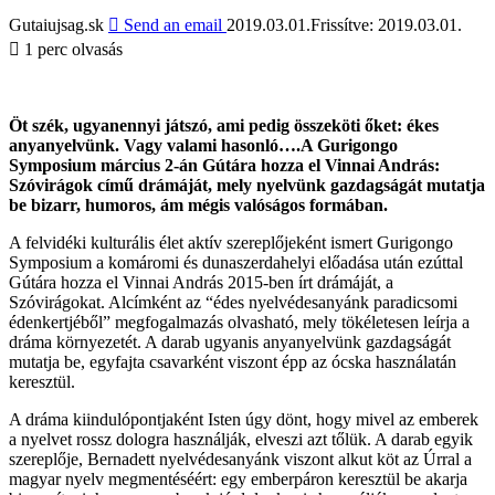
Gutaiujsag.sk
Send an email
2019.03.01.
Frissítve: 2019.03.01.
1 perc olvasás
Öt szék, ugyanennyi játszó, ami pedig összeköti őket: ékes
anyanyelvünk. Vagy valami hasonló….A Gurigongo
Symposium március 2-án Gútára hozza el Vinnai András:
Szóvirágok című drámáját, mely nyelvünk gazdagságát mutatja
be bizarr, humoros, ám mégis valóságos
formában.
A felvidéki kulturális élet aktív szereplőjeként ismert Gurigongo
Symposium a komáromi és dunaszerdahelyi előadása után ezúttal
Gútára hozza el Vinnai András 2015-ben írt drámáját, a
Szóvirágokat. Alcímként az “édes nyelvédesanyánk paradicsomi
édenkertjéből” megfogalmazás olvasható, mely tökéletesen leírja a
dráma környezetét. A darab ugyanis anyanyelvünk gazdagságát
mutatja be, egyfajta csavarként viszont épp az ócska használatán
keresztül.
A dráma kiindulópontjaként Isten úgy dönt, hogy mivel az emberek
a nyelvet rossz dologra használják, elveszi azt tőlük. A darab egyik
szereplője, Bernadett nyelvédesanyánk viszont alkut köt az Úrral a
magyar nyelv megmentéséért: egy emberpáron keresztül be akarja