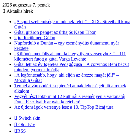
2026 augusztus 7. péntek
Aktuális hírek
„A sport szellemisége mindenek felett” – XIX. Streetball kupa
Gútán
Gútai gitáron penget az űrhajós Kapu Tibor
Újra fociünnep Gútán
Napforduló a Dunán – egy eseménydús dunamenti nyár
kezdete
„Különös mentális állapot kell egy ilyen versenyhez ” – 111
kilométert futott a gútai Varga Levente
Gútai lett az év Ígéretes Pedagógusa – A corvinos Beni bácsit
minden gyermek imádja
„A legfontosabb, hogy, aki eljön az érezze magát jól!” –
Mozdulj Gúta!
Tennél a városodért, segítenéd annak tehetségeit, itt a remek
alkalom
Vegyél részt több mint 12 kulturális eseményen a vadonatúj
Duna Fesztivál Karaván keretében!
Az újdonságok versenye lesz a 10. TipTop Bicaj túra
Switch skin
Oldalsáv
RSS