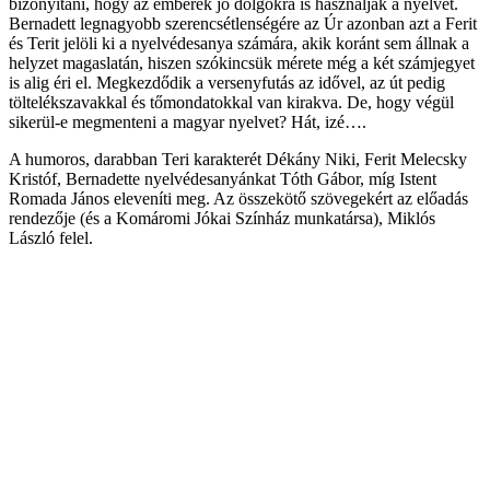
bizonyítani, hogy az emberek jó dolgokra is használják a nyelvet.
Bernadett legnagyobb szerencsétlenségére az Úr azonban azt a Ferit
és Terit jelöli ki a nyelvédesanya számára, akik koránt sem állnak a
helyzet magaslatán, hiszen szókincsük mérete még a két számjegyet
is alig éri el. Megkezdődik a versenyfutás az idővel, az út pedig
töltelékszavakkal és tőmondatokkal van kirakva. De, hogy végül
sikerül-e megmenteni a magyar nyelvet? Hát, izé….
A humoros, darabban Teri karakterét Dékány Niki, Ferit Melecsky
Kristóf, Bernadette nyelvédesanyánkat Tóth Gábor, míg Istent
Romada János eleveníti meg. Az összekötő szövegekért az előadás
rendezője (és a Komáromi Jókai Színház munkatársa), Miklós
László felel.