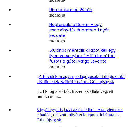
2026.06.29.
Újra fociünnep Gútán
2026.06.16.
Napforduló a Dunán – egy
eseménydús dunamenti nyár
kezdete
2026.06.09.
„Különös mentális állapot kell egy
ilyen versenyhez ” – 111 kilométert
futott a gútai Varga Levente
2026.05.29.
„A felvidéki magyar pedagógusokért dolgozunk”
- Kitüntették Szőköl Istvánt - Gútaiújság.sk
[…] kilóg a sorból, hiszen az általa végzett
munka nem...
Vigyél egy kis jazzt az életedbe – Aranylemezes
előadók, díjazott művészek lépnek fel Gútán -
Gútaiújság.sk