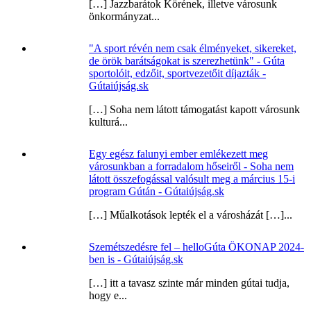
[…] Jazzbarátok Körének, illetve városunk
önkormányzat...
"A sport révén nem csak élményeket, sikereket,
de örök barátságokat is szerezhetünk" - Gúta
sportolóit, edzőit, sportvezetőit díjazták -
Gútaiújság.sk
[…] Soha nem látott támogatást kapott városunk
kulturá...
Egy egész falunyi ember emlékezett meg
városunkban a forradalom hőseiről - Soha nem
látott összefogással valósult meg a március 15-i
program Gútán - Gútaiújság.sk
[…] Műalkotások lepték el a városházát […]...
Szemétszedésre fel – helloGúta ÖKONAP 2024-
ben is - Gútaiújság.sk
[…] itt a tavasz szinte már minden gútai tudja,
hogy e...