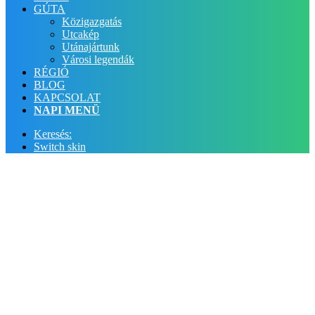
GÚTA
Közigazgatás
Utcakép
Utánajártunk
Városi legendák
RÉGIÓ
BLOG
KAPCSOLAT
NAPI MENÜ
Keresés:
Switch skin