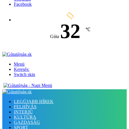
Facebook
32
℃
Gúta
Menü
Keresés:
Switch skin
LEGÚJABB HÍREK
FELHÍVÁS
INTERJÚ
KULTÚRA
GAZDASÁG
SPORT