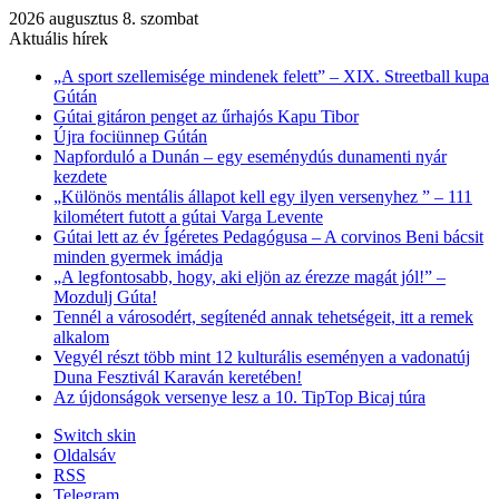
2026 augusztus 8. szombat
Aktuális hírek
„A sport szellemisége mindenek felett” – XIX. Streetball kupa
Gútán
Gútai gitáron penget az űrhajós Kapu Tibor
Újra fociünnep Gútán
Napforduló a Dunán – egy eseménydús dunamenti nyár
kezdete
„Különös mentális állapot kell egy ilyen versenyhez ” – 111
kilométert futott a gútai Varga Levente
Gútai lett az év Ígéretes Pedagógusa – A corvinos Beni bácsit
minden gyermek imádja
„A legfontosabb, hogy, aki eljön az érezze magát jól!” –
Mozdulj Gúta!
Tennél a városodért, segítenéd annak tehetségeit, itt a remek
alkalom
Vegyél részt több mint 12 kulturális eseményen a vadonatúj
Duna Fesztivál Karaván keretében!
Az újdonságok versenye lesz a 10. TipTop Bicaj túra
Switch skin
Oldalsáv
RSS
Telegram