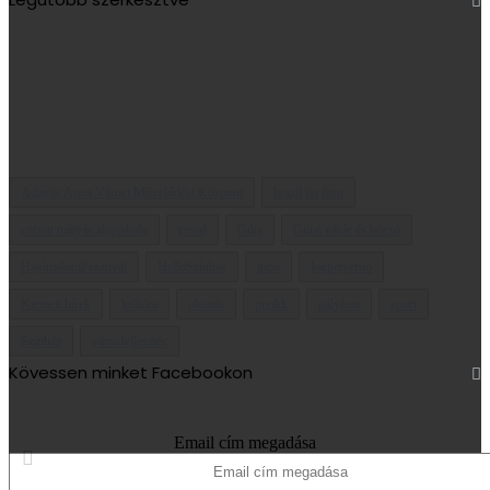
Adamis Anna Városi Művelődési Központ
brazil jiu jitsu
corvin mátyás alapiskola
covid
Gúta
Gútai vásár és búcsú
HajómalomFesztivál
HelloSzínház
judo
karpatyerno
Kiemelt hírek
kultúra
oktatás
prcikk
pályázat
sport
Színház
városfejlesztés
Kövessen minket Facebookon
Email cím megadása