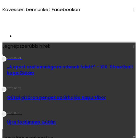
Kövessen bennünket Facebookon
2 713
Követő
Legnépszerűbb hírek
2026.07.21.
„A sport szellemisége mindenek felett” – XIX. Streetball
kupa Gútán
2026.06.29.
Gútai gitáron penget az űrhajós Kapu Tibor
2026.06.16.
Újra fociünnep Gútán
Legutóbb szerkesztve