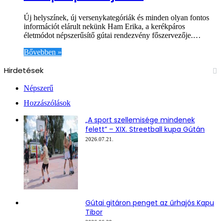
Új helyszínek, új versenykategóriák és minden olyan fontos
információt elárult nekünk Ham Erika, a kerékpáros
életmódot népszerűsítő gútai rendezvény főszervezője.…
Bővebben »
Hirdetések
Népszerű
Hozzászólások
„A sport szellemisége mindenek
felett” – XIX. Streetball kupa Gútán
2026.07.21.
Gútai gitáron penget az űrhajós Kapu
Tibor