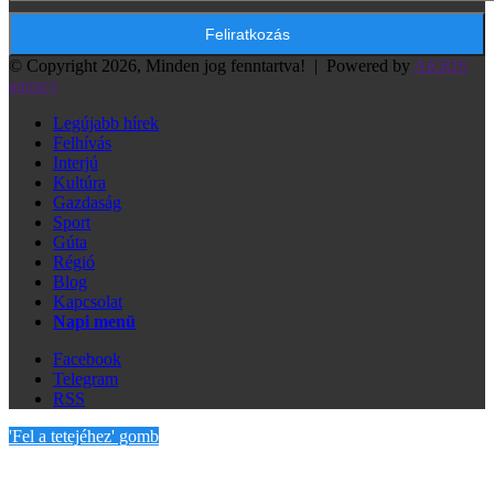
© Copyright 2026, Minden jog fenntartva! |
Powered by
AKRIS
agency
Legújabb hírek
Felhívás
Interjú
Kultúra
Gazdaság
Sport
Gúta
Régió
Blog
Kapcsolat
Napi menü
Facebook
Telegram
RSS
'Fel a tetejéhez' gomb