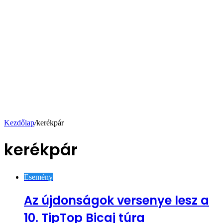
Kezdőlap
/
kerékpár
kerékpár
Esemény
Az újdonságok versenye lesz a
10. TipTop Bicaj túra