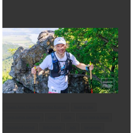
Adamis Anna Városi Művelődési Központ
brazil jiu jitsu
corvin mátyás alapiskola
covid
Gúta
Gútai vásár és búcsú
HajómalomFesztivál
HelloSzínház
judo
karpatyerno