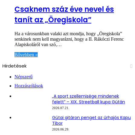
Csaknem száz éve nevel és
tanít az „Öregiskola”
Ha a városunkban valaki azt mondja, hogy „Öregiskola”
senkinek nem kell magyarázni, hogy a II. Rákóczi Ferenc
Alapiskoláról van szó,…
Bővebben »
Hirdetések
Népszerű
Hozzászólások
„A sport szellemisége mindenek
felett” – XIX. Streetball kupa Gútán
2026.07.21.
Gútai gitáron penget az űrhajós Kapu
Tibor
2026.06.29.