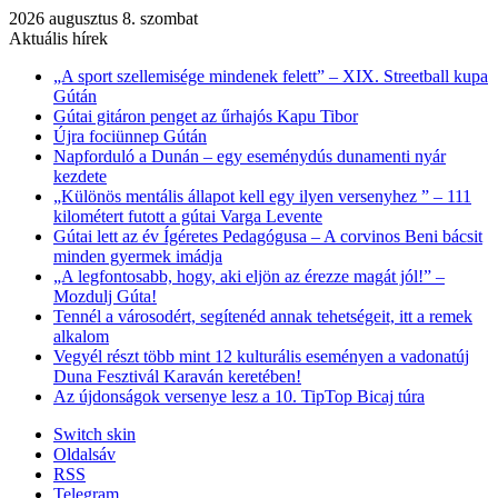
2026 augusztus 8. szombat
Aktuális hírek
„A sport szellemisége mindenek felett” – XIX. Streetball kupa
Gútán
Gútai gitáron penget az űrhajós Kapu Tibor
Újra fociünnep Gútán
Napforduló a Dunán – egy eseménydús dunamenti nyár
kezdete
„Különös mentális állapot kell egy ilyen versenyhez ” – 111
kilométert futott a gútai Varga Levente
Gútai lett az év Ígéretes Pedagógusa – A corvinos Beni bácsit
minden gyermek imádja
„A legfontosabb, hogy, aki eljön az érezze magát jól!” –
Mozdulj Gúta!
Tennél a városodért, segítenéd annak tehetségeit, itt a remek
alkalom
Vegyél részt több mint 12 kulturális eseményen a vadonatúj
Duna Fesztivál Karaván keretében!
Az újdonságok versenye lesz a 10. TipTop Bicaj túra
Switch skin
Oldalsáv
RSS
Telegram