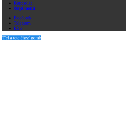
Kapcsolat
Napi menü
Facebook
Telegram
RSS
'Fel a tetejéhez' gomb