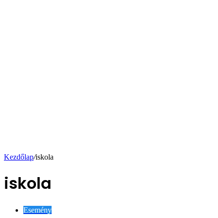
Kezdőlap
/
iskola
iskola
Esemény