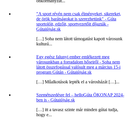
önkormányzat...
"A sport révén nem csak élményeket, sikereket,
de örök barátságokat is szerezhetünk" - Gúta
sportolóit, edzőit, sportvezetőit díjazták -
Gútaiújság.sk
[…] Soha nem látott támogatást kapott városunk
kulturá...
Egy egész falunyi ember emlékezett meg
városunkban a forradalom hőseiről - Soha nem
látott összefogással valósult meg a március 15-i
program Gútán - Gútaiújság.sk
[…] Műalkotások lepték el a városházát […]...
Szemétszedésre fel – helloGúta ÖKONAP 2024-
ben is - Gútaiújság.sk
[…] itt a tavasz szinte már minden gútai tudja,
hogy e...