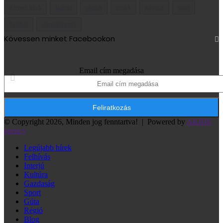
Kiemelt hírek
kultúra
oktatás
prcikk
pályázat
sport
Színház
városfejlesztés
Kövessen minket Facebookon
Email cím megadása
© Copyright 2026, Minden jog fenntartva! |
Powered by
AKRIS
agency
Legújabb hírek
Felhívás
Interjú
Kultúra
Gazdaság
Sport
Gúta
Régió
Blog