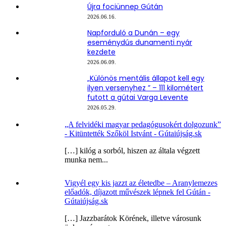
Újra fociünnep Gútán
2026.06.16.
Napforduló a Dunán – egy
eseménydús dunamenti nyár
kezdete
2026.06.09.
„Különös mentális állapot kell egy
ilyen versenyhez ” – 111 kilométert
futott a gútai Varga Levente
2026.05.29.
„A felvidéki magyar pedagógusokért dolgozunk”
- Kitüntették Szőköl Istvánt - Gútaiújság.sk
[…] kilóg a sorból, hiszen az általa végzett
munka nem...
Vigyél egy kis jazzt az életedbe – Aranylemezes
előadók, díjazott művészek lépnek fel Gútán -
Gútaiújság.sk
[…] Jazzbarátok Körének, illetve városunk