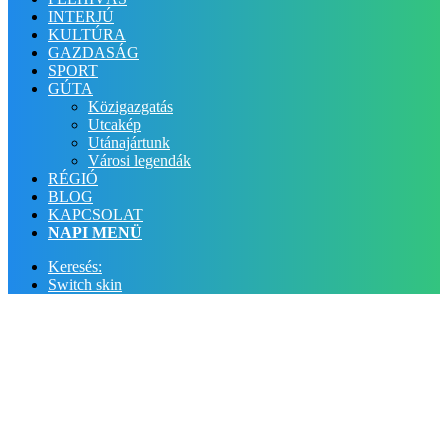
INTERJÚ
KULTÚRA
GAZDASÁG
SPORT
GÚTA
Közigazgatás
Utcakép
Utánajártunk
Városi legendák
RÉGIÓ
BLOG
KAPCSOLAT
NAPI MENÜ
Keresés:
Switch skin