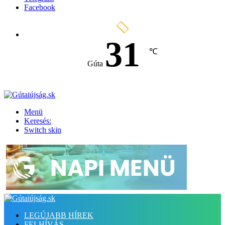
Facebook
31
℃
Gúta
Menü
Keresés:
Switch skin
LEGÚJABB HÍREK
FELHÍVÁS