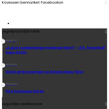
Kövessen bennünket Facebookon
2 713
Követő
Legnépszerűbb hírek
2026.07.21.
„A sport szellemisége mindenek felett” – XIX. Streetball
kupa Gútán
2026.06.29.
Gútai gitáron penget az űrhajós Kapu Tibor
2026.06.16.
Újra fociünnep Gútán
Legutóbb szerkesztve