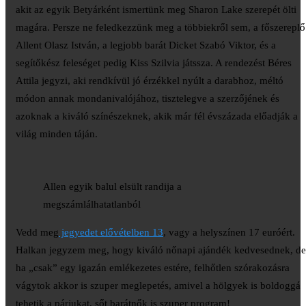
akit az egyik Betyárként ismertünk meg Sharon Lake szerepét ölti
magára. Persze ne feledkezzünk meg a többiekről sem, a főszereplő
Allent Olasz István, a legjobb barát Dicket Szabó Viktor, és a
segítőkész feleséget pedig Kiss Szilvia játssza. A rendezést Béres
Attila jegyzi, aki rendkívül jó érzékkel nyúlt a darabhoz, méltó
módon annak mondanivalójához, tisztelegve a szerzőjének és
azoknak a kiváló színészeknek, akik már fél évszázada előadják a
világ minden táján.
Allen egyik balul elsült randija a
megszámlálhatatlanból
Vedd meg
jegyedet elővételben 13
, vagy a helyszínen 17 euróért.
Halkan jegyzem meg, hogy kiváló nőnapi ajándék kedvesednek, de
ha „csak” egy igazán emlékezetes estére, felhőtlen szórakozásra
vágytok akkor is szuper meglepetés, amivel a hölgyek is boldoggá
tehetik a párjukat, sőt barátnők is szuper program!