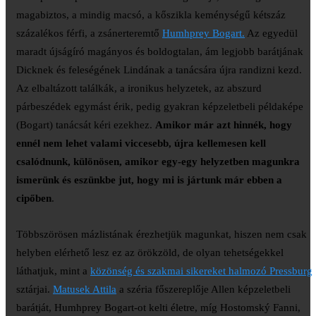
magabiztos, a mindig macsó, a kőszikla keménységű kétszáz
százalékos férfi, a zsánerteremtő
Humhprey Bogart.
Az egyedül
maradt újságíró magányos és boldogtalan, ám legjobb barátjának
Dicknek és feleségének Lindának a tanácsára újra randizni kezd.
Az elbaltázott találkák, a ironikus helyzetek, az abszurd
párbeszédek egymást érik, pedig gyakran képzeletbeli példaképe
(Bogart) tanácsát kéri ezekhez.
Amikor már azt hinnék, hogy
ennél nem lehet valami viccesebb, újra kellemesen kell
csalódnunk, különösen, amikor egy-egy helyzetben magunkra
ismerünk és eszünkbe jut, hogy mi is jártunk már ebben a
cipőben
.
Többszörösen mázlistának érezhetjük magunkat, hiszen nem csak
helyben elérhető lesz ez az örökzöld, de olyan tehetségekkel
láthatjuk, mint a
közönség és szakmai sikereket halmozó Pressburg
sztárjai.
Matusek Attila
a széria főszereplője Allen képzeletbeli
barátját, Humhprey Bogart-ot kelti életre, míg Hostomský Fanni,