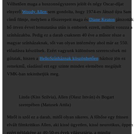
Vélhetően maga a huszonnégyszeres jelölt és négy Oscar-díjat
elnyerő
Woody Allen
sem gondolta, hogy 1974-es Játszd újra Sam
című filmje, melyben a főszerepeit maga és
Diane Keaton
játszották
bő ötven évvel bemutatása után is emberek ezreit, millióit vonzza a
színházakba. Pedig ez a darab csaknem 40 éve a műsor része a
magyar színházaknak, sőt van olyan intézmény ahol már az 550.
előadásra készülnek. Ezért vagyunk különösen szerencsések mi
gútaiak, hiszen a
HelloSzínháznak köszönhetően
házhoz jön ez
remekmű, ráadásul ezt egy szinte minden elemében megújult
VMK-ban tekinthetjük meg.
Linda (Kiss Szilvia), Allen (Olasz István) és Bogart
szerepében (Matusek Attila)
Miről is szól ez a darab, mitől olyan sikeres. A főhőse egy frissen
elvált filmkritikus Allen, aki kissé ügyetlen, kissé neurotikus, éppen
ezért példaképe az 40-50-es évek világsztárja, a mindig