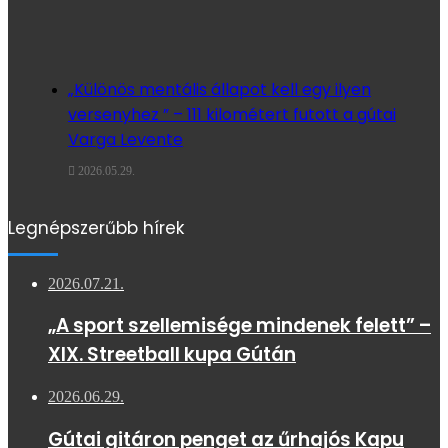
„Különös mentális állapot kell egy ilyen
versenyhez ” – 111 kilométert futott a gútai
Varga Levente
2026.05.29.
Legnépszerűbb hírek
2026.07.21.
„A sport szellemisége mindenek felett” –
XIX. Streetball kupa Gútán
2026.06.29.
Gútai gitáron penget az űrhajós Kapu