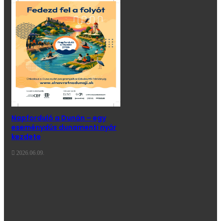
Napforduló a Dunán – egy
eseménydús dunamenti nyár
kezdete
2026.06.09.