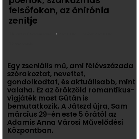
poénok, szarkazmus
felsőfokon, az önirónia
zenitje
KurkoGy
Send an email
2026.03.02.
Frissítve: 2026.03.02.
2 perc olvasás
Egy zseniális mű, ami félévszázada
szórakoztat, nevettet,
gondolkodtat, és aktuálisabb, mint
valaha. Ez az örökzöld romantikus-
vígjáték most Gútán is
bemutatkozik. A Játszd újra, Sam
március 29-én este 5 órától az
Adamis Anna Városi Művelődési
Központban.