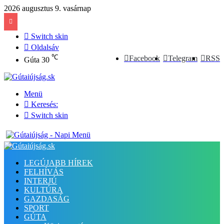
2026 augusztus 9. vasárnap
Switch skin
Oldalsáv
℃
Facebook
Telegram
RSS
Gúta
30
Menü
Keresés:
Switch skin
LEGÚJABB HÍREK
FELHÍVÁS
INTERJÚ
KULTÚRA
GAZDASÁG
SPORT
GÚTA