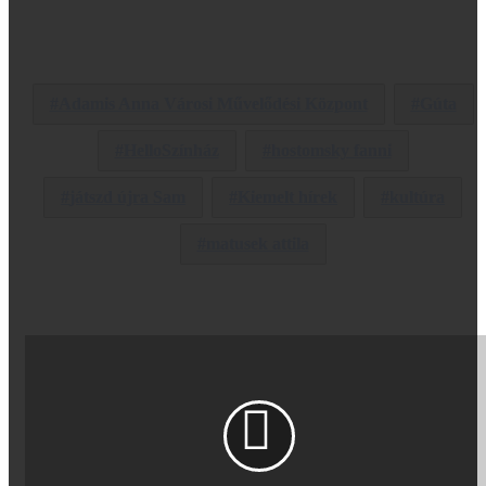
Adamis Anna Városi Művelődési Központ
Gúta
HelloSzínház
hostomsky fanni
játszd újra Sam
Kiemelt hírek
kultúra
matusek attila