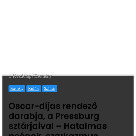
Kezdőlap
/
Esemény
Esemény
Kultúra
Színház
Oscar-díjas rendező
darabja, a Pressburg
sztárjaival – Hatalmas