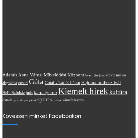
Adamis Anna Városi Művelődési Központ
brazil jiu jitsu
corvin mátyás
Gúta
HajómalomFesztivál
covid
Gútai vásár és búcsú
alapiskola
Kiemelt hírek
kultúra
karpatyerno
HelloSzínház
judo
sport
oktatás
prcikk
városfejlesztés
pályázat
Színház
Kövessen minket Facebookon