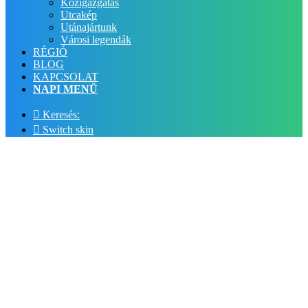
Közigazgatás
Utcakép
Utánajártunk
Városi legendák
RÉGIÓ
BLOG
KAPCSOLAT
NAPI MENÜ
Keresés:
Switch skin