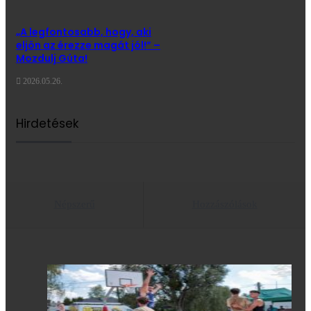
„A legfontosabb, hogy, aki
eljön az érezze magát jól!” –
Mozdulj Gúta!
2026.05.26.
Hirdetések
Népszerű
Hozzászólások