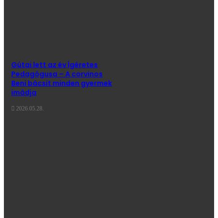
Gútai lett az év Ígéretes
Pedagógusa – A corvinos
Beni bácsit minden gyermek
imádja
2026.05.28.