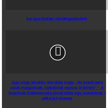
Európa Gútán vendégeskedett
„Egy nagy kirakós darabja vagy... és ezzel nem
csak magadnak, sokaknak okozol örömet!” - A
fesztivál önkéntesség jóval több egy munkánál -
véli Kürti Emese