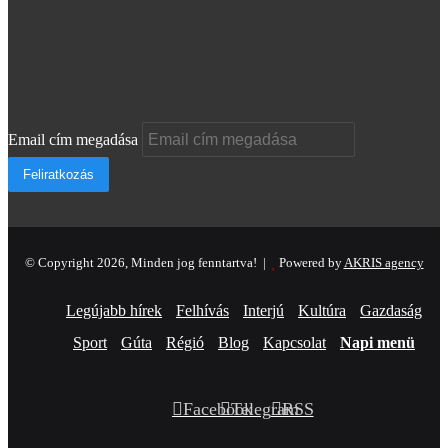
Email cím megadása
© Copyright 2026, Minden jog fenntartva! |
Powered by
AKRIS agency
Legújabb hírek
Felhívás
Interjú
Kultúra
Gazdaság
Sport
Gúta
Régió
Blog
Kapcsolat
Napi menü
Facebook
Telegram
RSS