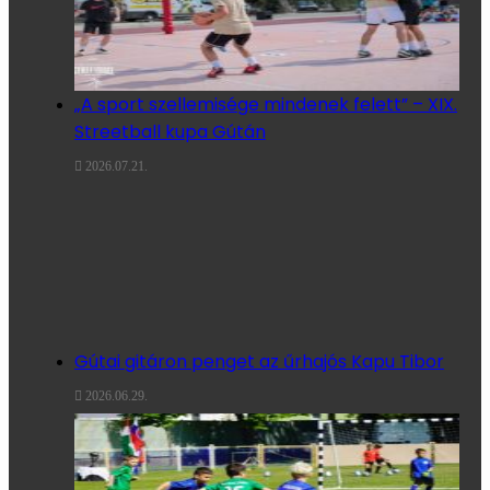
„A sport szellemisége mindenek felett” – XIX.
Streetball kupa Gútán
2026.07.21.
Gútai gitáron penget az űrhajós Kapu Tibor
2026.06.29.