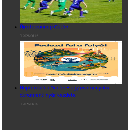
Újra fociünnep Gútán
2026.06.16.
Napforduló a Dunán – egy eseménydús
dunamenti nyár kezdete
2026.06.09.