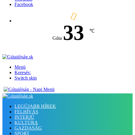
Facebook
33
℃
Gúta
Menü
Keresés:
Switch skin
LEGÚJABB HÍREK
FELHÍVÁS
INTERJÚ
KULTÚRA
GAZDASÁG
SPORT