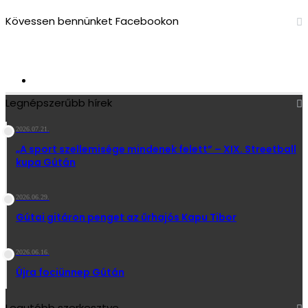
Kövessen bennünket Facebookon
2 713
Követő
Legnépszerűbb hírek
2026.07.21.
„A sport szellemisége mindenek felett” – XIX. Streetball
kupa Gútán
2026.06.29.
Gútai gitáron penget az űrhajós Kapu Tibor
2026.06.16.
Újra fociünnep Gútán
Legutóbb szerkesztve