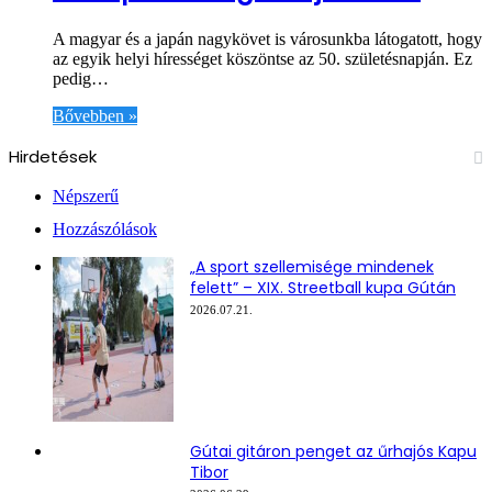
A magyar és a japán nagykövet is városunkba látogatott, hogy
az egyik helyi hírességet köszöntse az 50. születésnapján. Ez
pedig…
Bővebben »
Hirdetések
Népszerű
Hozzászólások
„A sport szellemisége mindenek
felett” – XIX. Streetball kupa Gútán
2026.07.21.
Gútai gitáron penget az űrhajós Kapu
Tibor