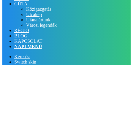
GÚTA
Közigazgatás
Utcakép
Utánajártunk
Városi legendák
RÉGIÓ
BLOG
KAPCSOLAT
NAPI MENÜ
Keresés:
Switch skin