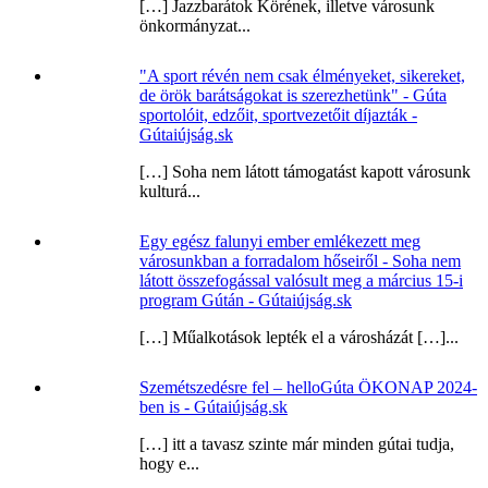
[…] Jazzbarátok Körének, illetve városunk
önkormányzat...
"A sport révén nem csak élményeket, sikereket,
de örök barátságokat is szerezhetünk" - Gúta
sportolóit, edzőit, sportvezetőit díjazták -
Gútaiújság.sk
[…] Soha nem látott támogatást kapott városunk
kulturá...
Egy egész falunyi ember emlékezett meg
városunkban a forradalom hőseiről - Soha nem
látott összefogással valósult meg a március 15-i
program Gútán - Gútaiújság.sk
[…] Műalkotások lepték el a városházát […]...
Szemétszedésre fel – helloGúta ÖKONAP 2024-
ben is - Gútaiújság.sk
[…] itt a tavasz szinte már minden gútai tudja,
hogy e...