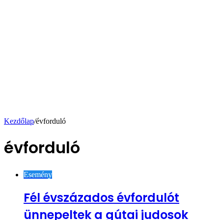
Kezdőlap
/
évforduló
évforduló
Esemény
Fél évszázados évfordulót
ünnepeltek a gútai judosok