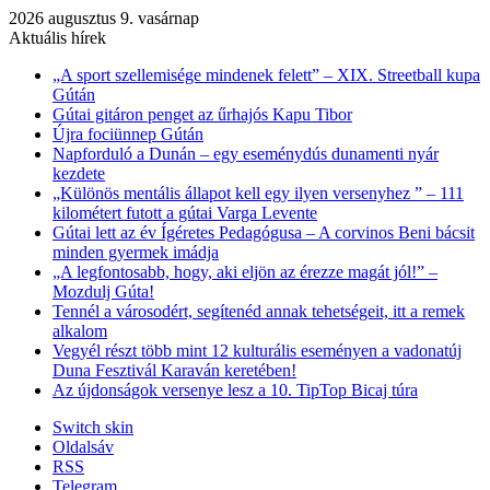
2026 augusztus 9. vasárnap
Aktuális hírek
„A sport szellemisége mindenek felett” – XIX. Streetball kupa
Gútán
Gútai gitáron penget az űrhajós Kapu Tibor
Újra fociünnep Gútán
Napforduló a Dunán – egy eseménydús dunamenti nyár
kezdete
„Különös mentális állapot kell egy ilyen versenyhez ” – 111
kilométert futott a gútai Varga Levente
Gútai lett az év Ígéretes Pedagógusa – A corvinos Beni bácsit
minden gyermek imádja
„A legfontosabb, hogy, aki eljön az érezze magát jól!” –
Mozdulj Gúta!
Tennél a városodért, segítenéd annak tehetségeit, itt a remek
alkalom
Vegyél részt több mint 12 kulturális eseményen a vadonatúj
Duna Fesztivál Karaván keretében!
Az újdonságok versenye lesz a 10. TipTop Bicaj túra
Switch skin
Oldalsáv
RSS
Telegram