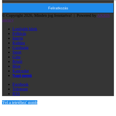
© Copyright 2026, Minden jog fenntartva! |
Powered by
AKRIS
agency
Legújabb hírek
Felhívás
Interjú
Kultúra
Gazdaság
Sport
Gúta
Régió
Blog
Kapcsolat
Napi menü
Facebook
Telegram
RSS
'Fel a tetejéhez' gomb