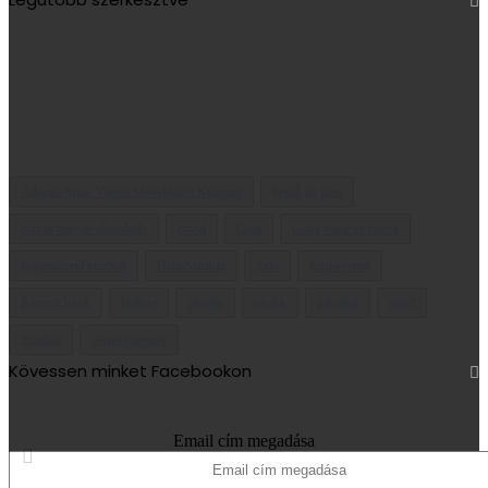
Adamis Anna Városi Művelődési Központ
brazil jiu jitsu
corvin mátyás alapiskola
covid
Gúta
Gútai vásár és búcsú
HajómalomFesztivál
HelloSzínház
judo
karpatyerno
Kiemelt hírek
kultúra
oktatás
prcikk
pályázat
sport
Színház
városfejlesztés
Kövessen minket Facebookon
Email cím megadása